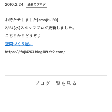
2010.2.24
過去のブログ
WoodStrucX™（ウッドストラクス™）
お待たせしました[emoji:i-190]
お知らせ
2/24(水)スタッフブログ更新しました。
こちらからどうぞ♪
ISSH糸魚川住宅認定基準
空間づくり屋。
会社案内
https://fuji4263.blog109.fc2.com/
モデルハウス
上越スタジオ
ブログ一覧を見る
スタッフ紹介
ブログ