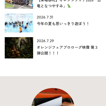
竜となつやすみ」
2026.7.31
今年の夏も思いっきり遊ぼう！
2026.7.29
オレンジフェアプロローグ映像 第３
本社
弾公開！！！
〒941-0062 新潟県糸魚川市中央2-4-2
025-552-0456 (本社)
0120-470-456 (フリーダイヤル)
上越店
〒942-0072 新潟県上越市栄町2-11-40 1F