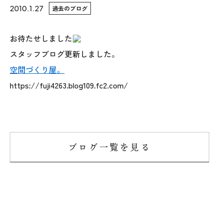
2010.1.27
過去のブログ
WoodStrucX™（ウッドストラクス™）
お待たせしました
お知らせ
スタッフブログ更新しました。
空間づくり屋。
ISSH糸魚川住宅認定基準
https://fuji4263.blog109.fc2.com/
会社案内
モデルハウス
ブログ一覧を見る
上越スタジオ
スタッフ紹介
ブログ