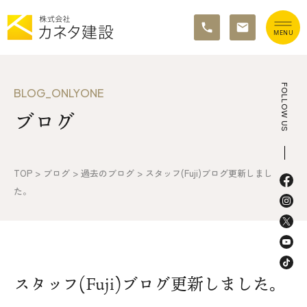
TOP
FOLLOW US
BLOG_ONLYONE
ブログ
イベント情報
カネタ建設の家づくり
TOP
>
ブログ
>
過去のブログ
>
スタッフ(Fuji)ブログ更新しまし
施工の流れ&アフターサポート
た。
リノベーション・リフォーム
施工事例&お客様の声
スタッフ(Fuji)ブログ更新しました。
不動産情報