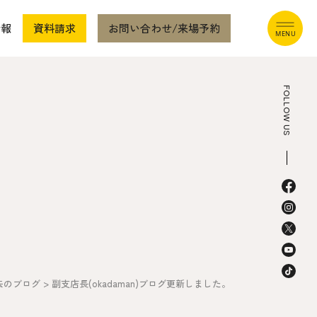
情報
資料請求
お問い合わせ/来場予約
FOLLOW US
本社
〒941-0062 新潟県糸魚川市中央2-4-2
025-552-0456 (本社)
0120-470-456 (フリーダイヤル)
去のブログ
>
副支店長(okadaman)ブログ更新しました。
上越店
〒942-0072 新潟県上越市栄町2-11-40 1F