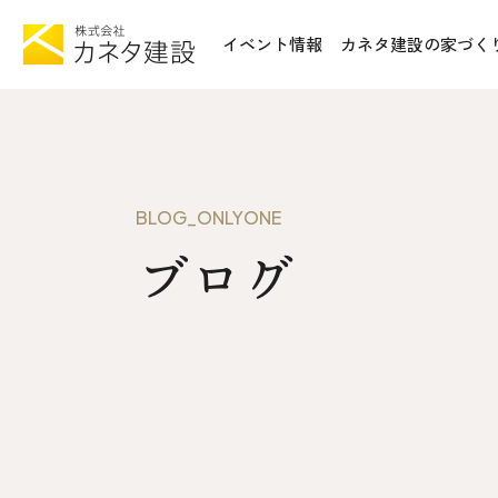
イベント情報
カネタ建設の家づく
TOP
施工事例&
イベント情報
不動産情報
カネタ建設の家づくり
WoodSt
BLOG_ONLYONE
Liie (エルイーエ)
ブログ
お知らせ
Liieが大切にする10のこと
ISSH糸
住宅性能
トータルコスト
会社案内
kinoie (キノイエ)
SDGs
nosgic（ノスギック）
拠点紹介
Maman (ママン)
モデルハウ