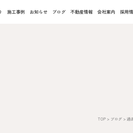
り
施工事例
お知らせ
ブログ
不動産情報
会社案内
採用
お客様の声
オレンジフェア
各種事業
rucX™（ウッドストラクス™）
採用情報
協力会社の皆様へ
魚川住宅認定基準
住まいのなんでも相談
土地･空き家 不動産相談
への取り組み、CSR活動
移住と暮らし相談
TOP
>
ブログ
>
過
プライバシーポリシー
ス