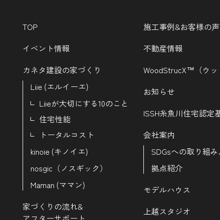
TOP
施工事例&お客様の声
イベント情報
不動産情報
カネタ建設の家づくり
WoodStrucX™（
Liie (エルイーエ)
お知らせ
Liieが大切にする10のこと
ISSH糸魚川住宅認定
住宅性能
トータルコスト
会社案内
kinoie (キノイエ)
SDGsへの取り組み
nosgic（ノスギック）
拠点紹介
Maman (ママン)
モデルハウス
家づくりの流れ&
上越スタジオ
アフターサポート