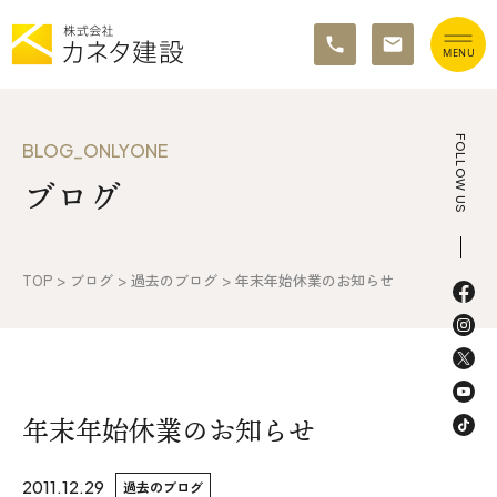
TOP
FOLLOW US
BLOG_ONLYONE
ブログ
イベント情報
カネタ建設の家づくり
TOP
>
ブログ
>
過去のブログ
>
年末年始休業のお知らせ
施工の流れ&アフターサポート
リノベーション・リフォーム
施工事例&お客様の声
年末年始休業のお知らせ
不動産情報
2011.12.29
過去のブログ