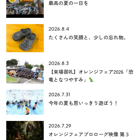
最高の夏の一日を
2026.8.4
たくさんの笑顔と、少しの忘れ物。
2026.8.3
本社
【来場御礼】オレンジフェア2026「恐
〒941-0062 新潟県糸魚川市中央2-4-2
竜となつやすみ」
025-552-0456 (本社)
2026.7.31
0120-470-456 (フリーダイヤル)
今年の夏も思いっきり遊ぼう！
上越店
2026.7.29
〒942-0072 新潟県上越市栄町2-11-40 1F
オレンジフェアプロローグ映像 第３