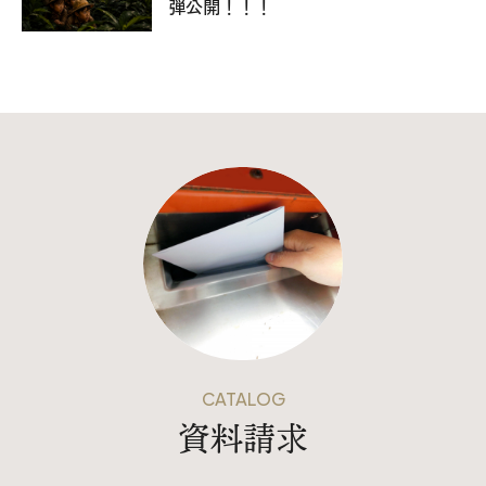
弾公開！！！
025-530-6711 (上越店)
0120-696-711 (フリーダイヤル)
CATALOG
資料請求