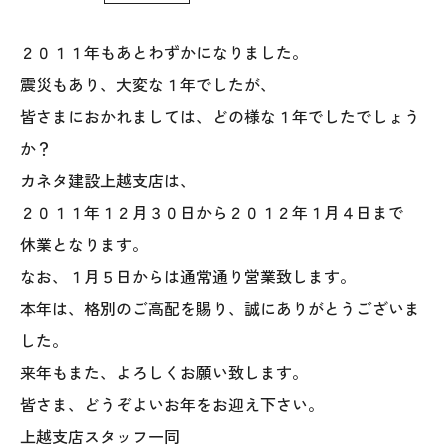
WoodStrucX™（ウッドストラクス™）
２０１１年もあとわずかになりました。
震災もあり、大変な１年でしたが、
お知らせ
皆さまにおかれましては、どの様な１年でしたでしょう
ISSH糸魚川住宅認定基準
か？
カネタ建設上越支店は、
会社案内
２０１１年１２月３０日から２０１２年１月４日まで
休業となります。
モデルハウス
なお、１月５日からは通常通り営業致します。
上越スタジオ
本年は、格別のご高配を賜り、誠にありがとうございま
した。
スタッフ紹介
来年もまた、よろしくお願い致します。
皆さま、どうぞよいお年をお迎え下さい。
ブログ
上越支店スタッフ一同