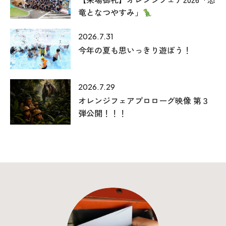
竜となつやすみ」
2026.7.31
今年の夏も思いっきり遊ぼう！
2026.7.29
オレンジフェアプロローグ映像 第３
本社
弾公開！！！
〒941-0062 新潟県糸魚川市中央2-4-2
025-552-0456 (本社)
0120-470-456 (フリーダイヤル)
上越店
〒942-0072 新潟県上越市栄町2-11-40 1F