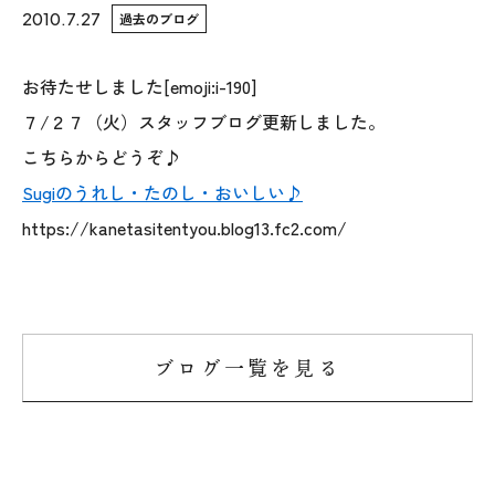
2010.7.27
過去のブログ
WoodStrucX™（ウッドストラクス™）
お待たせしました[emoji:i-190]
お知らせ
７/２７（火）スタッフブログ更新しました。
こちらからどうぞ♪
ISSH糸魚川住宅認定基準
Sugiのうれし・たのし・おいしい♪
会社案内
https://kanetasitentyou.blog13.fc2.com/
モデルハウス
上越スタジオ
ブログ一覧を見る
スタッフ紹介
ブログ