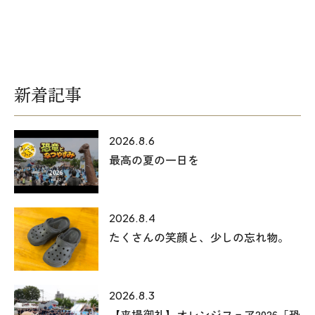
オレンジフェア
各種事業
採用情報
新着記事
協力会社の皆様へ
2026.8.6
住まいのなんでも相談
最高の夏の一日を
土地･空き家 不動産相談
2026.8.4
移住と暮らし相談
たくさんの笑顔と、少しの忘れ物。
資料請求
2026.8.3
お問い合わせ
【来場御礼】オレンジフェア2026「恐