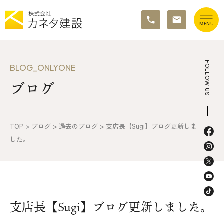
TOP
FOLLOW US
BLOG_ONLYONE
ブログ
イベント情報
カネタ建設の家づくり
TOP
>
ブログ
>
過去のブログ
>
支店長【Sugi】ブログ更新しま
施工の流れ&アフターサポート
した。
リノベーション・リフォーム
施工事例&お客様の声
支店長【Sugi】ブログ更新しました。
不動産情報