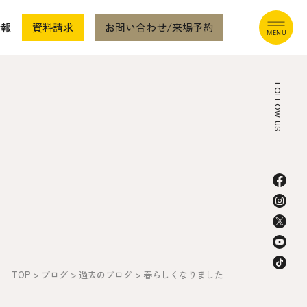
情報
資料請求
お問い合わせ/来場予約
FOLLOW US
本社
〒941-0062 新潟県糸魚川市中央2-4-2
025-552-0456 (本社)
0120-470-456 (フリーダイヤル)
TOP
>
ブログ
>
過去のブログ
>
春らしくなりました
上越店
〒942-0072 新潟県上越市栄町2-11-40 1F