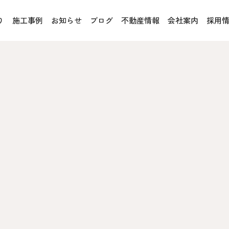
り
施工事例
お知らせ
ブログ
不動産情報
会社案内
採用
お客様の声
オレンジフェア
各種事業
rucX™（ウッドストラクス™）
採用情報
協力会社の皆様へ
魚川住宅認定基準
住まいのなんでも相談
土地･空き家 不動産相談
への取り組み、CSR活動
移住と暮らし相談
プライバシーポリシー
ス