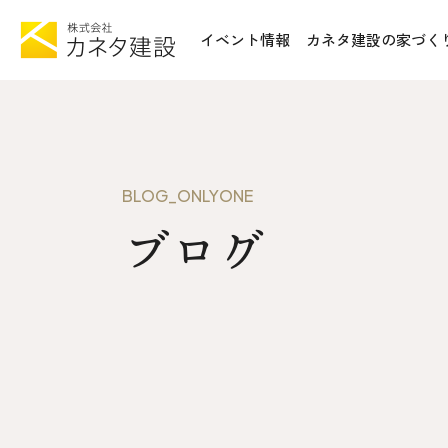
イベント情報
カネタ建設の家づく
TOP
施工事例&
イベント情報
不動産情報
カネタ建設の家づくり
WoodSt
BLOG_ONLYONE
Liie (エルイーエ)
ブログ
お知らせ
Liieが大切にする10のこと
ISSH糸
住宅性能
トータルコスト
会社案内
kinoie (キノイエ)
SDGs
nosgic（ノスギック）
拠点紹介
Maman (ママン)
モデルハウ