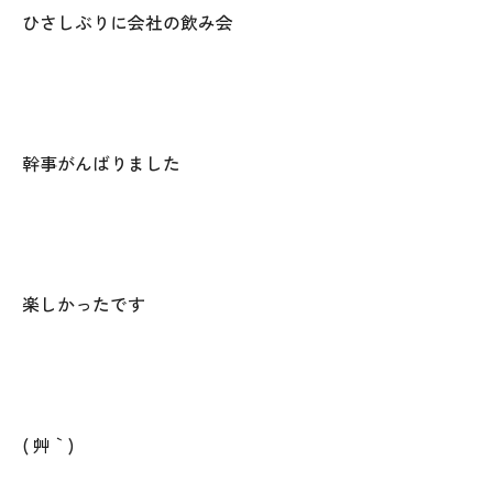
ひさしぶりに会社の飲み会
幹事がんばりました
本社
〒941-0062 新潟県糸魚川市中央2-4-2
楽しかったです
025-552-0456 (本社)
0120-470-456 (フリーダイヤル)
上越店
( ´艸｀)
〒942-0072 新潟県上越市栄町2-11-40 1F