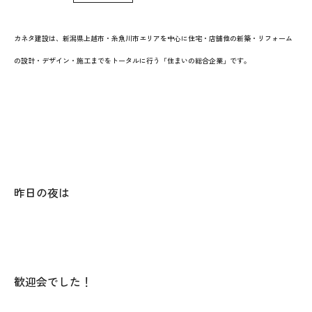
WoodStrucX™（ウッドストラクス™）
カネタ建設は、新潟県上越市・糸魚川市エリアを中心に住宅・店舗他の新築・リフォーム
の設計・デザイン・施工までをトータルに行う「住まいの総合企業」です。
お知らせ
ISSH糸魚川住宅認定基準
会社案内
モデルハウス
昨日の夜は
上越スタジオ
スタッフ紹介
歓迎会でした！
ブログ