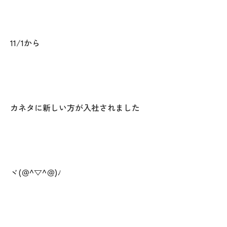
オレンジフェア
各種事業
11/1から
採用情報
協力会社の皆様へ
カネタに新しい方が入社されました
住まいのなんでも相談
土地･空き家 不動産相談
移住と暮らし相談
ヾ(＠^▽^＠)ﾉ
資料請求
お問い合わせ