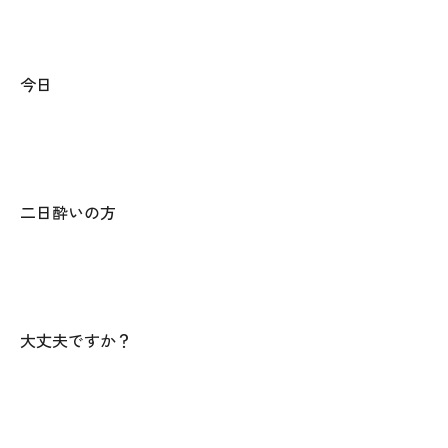
025-530-6711 (上越店)
0120-696-711 (フリーダイヤル)
今日
二日酔いの方
大丈夫ですか？