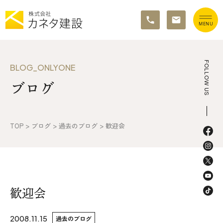
TOP
FOLLOW US
BLOG_ONLYONE
ブログ
イベント情報
カネタ建設の家づくり
TOP
>
ブログ
>
過去のブログ
>
歓迎会
施工の流れ&アフターサポート
リノベーション・リフォーム
施工事例&お客様の声
歓迎会
不動産情報
2008.11.15
過去のブログ