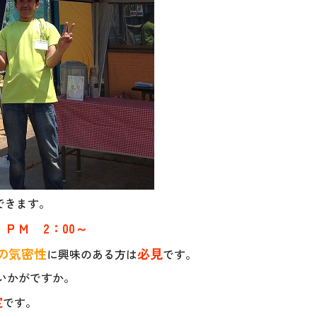
できます。
ＰＭ 2：00～
の気密性
必見
に興味のある方は
です。
いかがですか。
定
です。