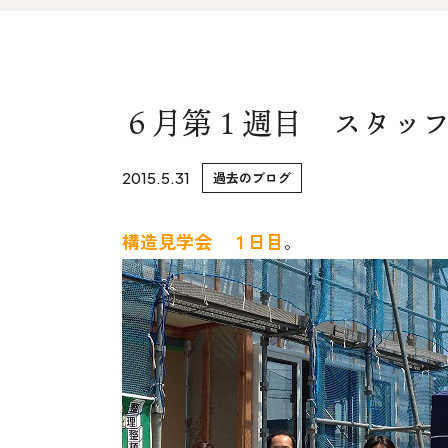
家づくりの流れ&
上越スタジ
アフターサポート
スタッフ紹
リノベーション・リフォーム
６月第１週目 スタッ
ブログ
2015.5.31
過去のブログ
構造見学会 １日目
。