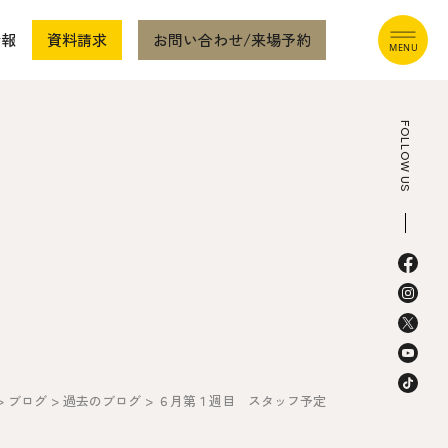
情報
資料請求
お問い合わせ/来場予約
FOLLOW US
本社
〒941-0062 新潟県糸魚川市中央2-4-2
025-552-0456 (本社)
0120-470-456 (フリーダイヤル)
>
ブログ
>
過去のブログ
>
６月第１週目 スタッフ予定
上越店
〒942-0072 新潟県上越市栄町2-11-40 1F