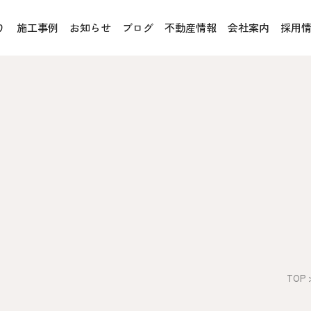
り
施工事例
お知らせ
ブログ
不動産情報
会社案内
採用
お客様の声
オレンジフェア
各種事業
rucX™（ウッドストラクス™）
採用情報
協力会社の皆様へ
魚川住宅認定基準
住まいのなんでも相談
土地･空き家 不動産相談
への取り組み、CSR活動
移住と暮らし相談
TOP
プライバシーポリシー
ス