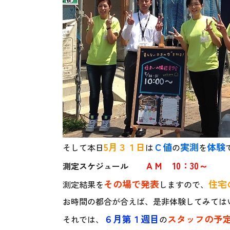
5月３１日
Ｃ値
実測
体験
そして本日
は
の
を
ＡＭ 10：30～
測定スケジュール
その場で
発表
住宅
測定結果を
しますので、
お時間の都合が合えば、是非体験してみては
６月第１週目
スタッフの予
それでは、
の