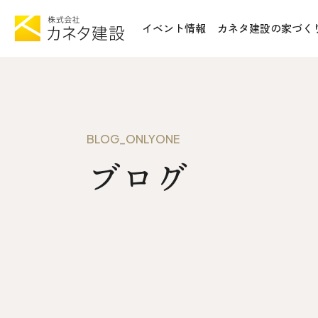
イベント情報
カネタ建設の家づく
TOP
施工事例&
イベント情報
不動産情報
カネタ建設の家づくり
WoodSt
BLOG_ONLYONE
Liie (エルイーエ)
ブログ
お知らせ
Liieが大切にする10のこと
ISSH糸
住宅性能
トータルコスト
会社案内
kinoie (キノイエ)
SDGs
nosgic（ノスギック）
拠点紹介
Maman (ママン)
モデルハウ