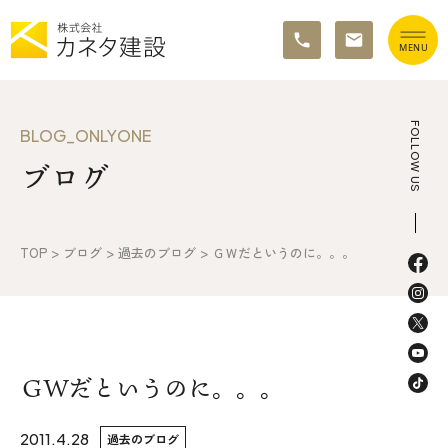
TOP
FOLLOW US
BLOG_ONLYONE
ブログ
イベント情報
カネタ建設の家づくり
TOP
>
ブログ
>
過去のブログ
>
ＧＷだというのに。。。
施工の流れ&アフターサポート
リノベーション・リフォーム
施工事例&お客様の声
ＧＷだというのに。。。
不動産情報
2011.4.28
過去のブログ