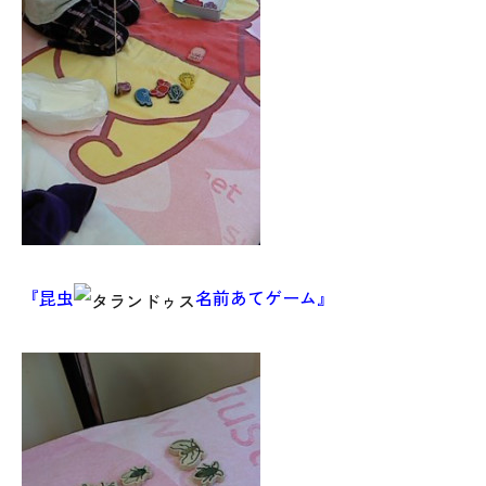
本社
〒941-0062 新潟県糸魚川市中央2-4-2
『昆虫
名前あてゲーム』
025-552-0456 (本社)
0120-470-456 (フリーダイヤル)
上越店
〒942-0072 新潟県上越市栄町2-11-40 1F