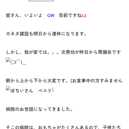
WoodStrucX™（ウッドストラクス™）
皆さん、いよいよ
GW
目前ですね
お知らせ
カネタ建設も明日から連休になります。
ISSH糸魚川住宅認定基準
しかし、我が家では。。。次男坊が昨日から胃腸炎です
会社案内
モデルハウス
朝から上から下から大変です。(お食事中の方すみません
上越スタジオ
）
スタッフ紹介
病院のお世話になってきました。
ブログ
そこの病院は、おもちゃがたくさんあるので、子供たち