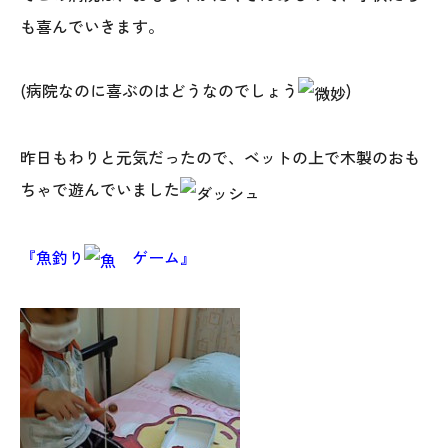
オレンジフェア
も喜んでいきます。
各種事業
(病院なのに喜ぶのはどうなのでしょう
)
採用情報
昨日もわりと元気だったので、ベットの上で木製のおも
協力会社の皆様へ
ちゃで遊んでいました
住まいのなんでも相談
『魚釣り
ゲーム』
土地･空き家 不動産相談
移住と暮らし相談
資料請求
お問い合わせ