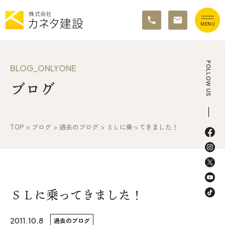
TOP
FOLLOW US
BLOG_ONLYONE
ブログ
イベント情報
カネタ建設の家づくり
TOP
>
ブログ
>
過去のブログ
>
ＳＬに乗ってきました！
施工の流れ&アフターサポート
リノベーション・リフォーム
施工事例&お客様の声
ＳＬに乗ってきました！
不動産情報
2011.10.8
過去のブログ