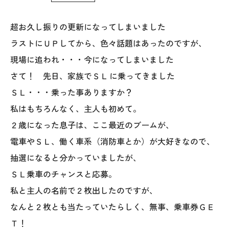
WoodStrucX™（ウッドストラクス™）
超お久し振りの更新になってしまいました
ラストにＵＰしてから、色々話題はあったのですが、
お知らせ
現場に追われ・・・今になってしまいました
ISSH糸魚川住宅認定基準
さて！ 先日、家族でＳＬ
に乗ってきました
ＳＬ・・・乗った事ありますか？
会社案内
私はもちろんなく、主人も初めて。
２歳になった息子は、ここ最近のブームが、
モデルハウス
電車やＳＬ、働く車系（消防車とか）が大好きなので、
上越スタジオ
抽選になると分かっていましたが、
ＳＬ乗車のチャンスと応募。
スタッフ紹介
私と主人の名前で２枚出したのですが、
なんと２枚とも当たっていたらしく、無事、乗車券ＧＥ
ブログ
Ｔ！