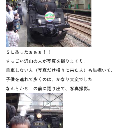
ＳＬあったぁぁぁ！！
すっごい沢山の人が写真を撮りまくり。
本社
乗車しない人（写真だけ撮りに来た人）も結構いて、
〒941-0062 新潟県糸魚川市中央2-4-2
子供を連れて歩くのは、かなり大変でした
025-552-0456 (本社)
なんとかＳＬの前に躍り出て、写真撮影。
0120-470-456 (フリーダイヤル)
上越店
〒942-0072 新潟県上越市栄町2-11-40 1F