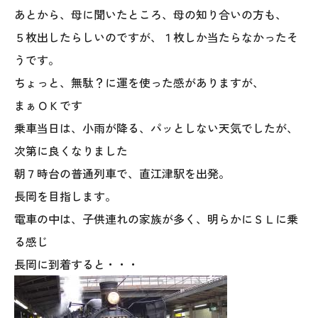
オレンジフェア
あとから、母に聞いたところ、母の知り合いの方も、
５枚出したらしいのですが、１枚しか当たらなかったそ
各種事業
うです。
ちょっと、無駄？に運を使った感がありますが、
採用情報
まぁＯＫです
協力会社の皆様へ
乗車当日は、小雨が降る、パッとしない天気でしたが、
次第に良くなりました
住まいのなんでも相談
朝７時台の普通列車で、直江津駅を出発。
長岡を目指します。
土地･空き家 不動産相談
電車の中は、子供連れの家族が多く、明らかにＳＬに乗
移住と暮らし相談
る感じ
長岡に到着すると・・・
資料請求
お問い合わせ