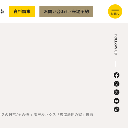
情報
資料請求
お問い合わせ/来場予約
FOLLOW US
本社
〒941-0062 新潟県糸魚川市中央2-4-2
025-552-0456 (本社)
0120-470-456 (フリーダイヤル)
ッフの日常/その他
>
モデルハウス「塩屋新田の家」撮影
上越店
〒942-0072 新潟県上越市栄町2-11-40 1F