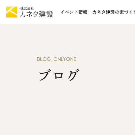
イベント情報
カネタ建設の家づく
TOP
施工事例&
イベント情報
不動産情報
カネタ建設の家づくり
WoodSt
BLOG_ONLYONE
Liie (エルイーエ)
ブログ
お知らせ
Liieが大切にする10のこと
ISSH糸
住宅性能
トータルコスト
会社案内
kinoie (キノイエ)
SDGs
nosgic（ノスギック）
拠点紹介
Maman (ママン)
モデルハウ