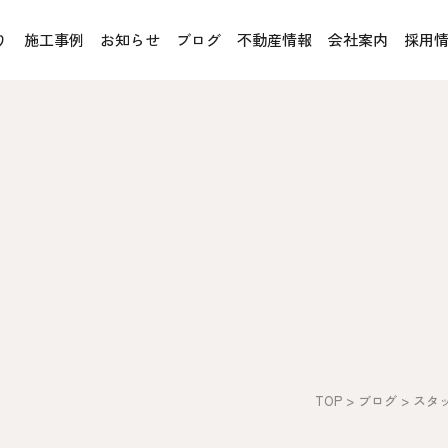
り
施工事例
お知らせ
ブログ
不動産情報
会社案内
採用
お客様の声
オレンジフェア
各種事業
rucX™（ウッドストラクス™）
採用情報
協力会社の皆様へ
魚川住宅認定基準
住まいのなんでも相談
土地･空き家 不動産相談
への取り組み、CSR活動
移住と暮らし相談
TOP
>
ブログ
>
スタ
プライバシーポリシー
ス