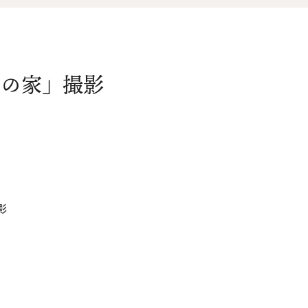
オ
資料請求
介
田の家」撮影
お問い合わせ
FOLLOW US
影