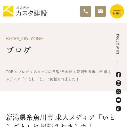
TOP
FOLLOW US
BLOG_ONLYONE
ブログ
イベント情報
カネタ建設の家づくり
TOP
>
ブログ
>
スタッフの日常/その他
>
新潟県糸魚川市 求人
施工の流れ&アフターサポート
メディア「いとしごと」に掲載されました！
リノベーション・リフォーム
施工事例&お客様の声
新潟県糸魚川市 求人メディア「いと
不動産情報
しごと」に掲載されました！