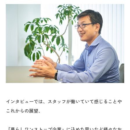
オレンジフェア
各種事業
採用情報
協力会社の皆様へ
住まいのなんでも相談
土地･空き家 不動産相談
移住と暮らし相談
インタビューでは、スタッフが働いていて感じることや
これからの展望、
資料請求
お問い合わせ
『暮らしワンストップ企業』に込めた思いなど様々なお