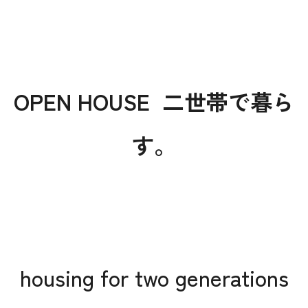
オレンジフェア
各種事業
採用情報
OPEN HOUSE 二世帯で暮ら
協力会社の皆様へ
す。
住まいのなんでも相談
土地･空き家 不動産相談
移住と暮らし相談
資料請求
housing for two generations
お問い合わせ