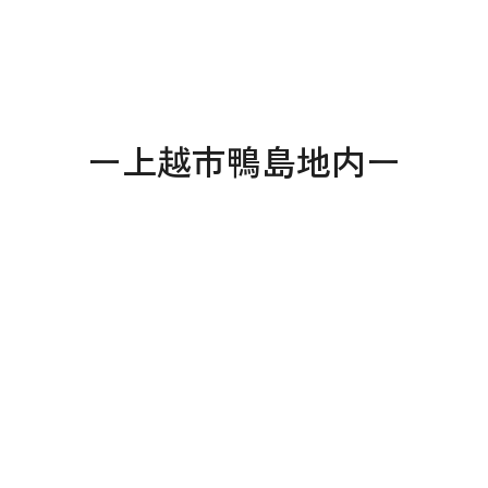
ー上越市鴨島地内ー
本社
〒941-0062 新潟県糸魚川市中央2-4-2
025-552-0456 (本社)
0120-470-456 (フリーダイヤル)
上越店
〒942-0072 新潟県上越市栄町2-11-40 1F