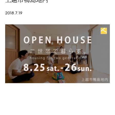
WoodStrucX™（ウッドストラクス™）
2018.7.19
お知らせ
ISSH糸魚川住宅認定基準
会社案内
モデルハウス
上越スタジオ
スタッフ紹介
ブログ