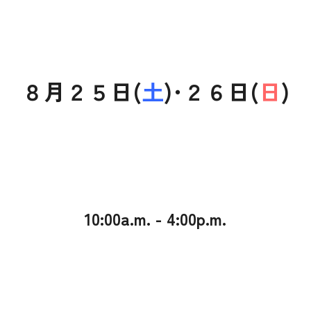
025-530-6711 (上越店)
0120-696-711 (フリーダイヤル)
８月２５日(
土
)･２６日(
日
)
10:00a.m. - 4:00p.m.