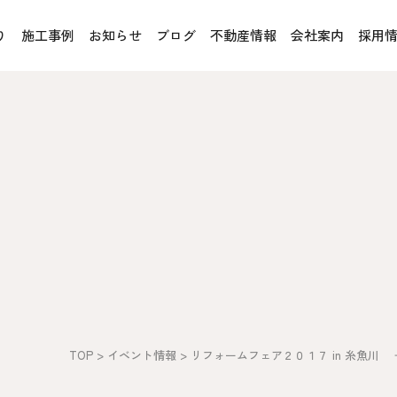
り
施工事例
お知らせ
ブログ
不動産情報
会社案内
採用
お客様の声
オレンジフェア
各種事業
rucX™（ウッドストラクス™）
採用情報
協力会社の皆様へ
魚川住宅認定基準
住まいのなんでも相談
土地･空き家 不動産相談
への取り組み、CSR活動
移住と暮らし相談
TOP
>
イベント情報
>
リフォームフェア２０１７ in 糸魚川 ‐ （
プライバシーポリシー
ス