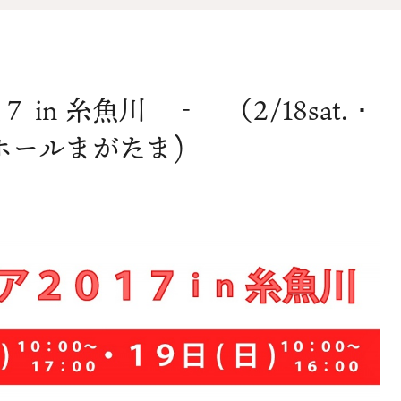
オ
資料請求
介
n 糸魚川 ‐ （2/18sat. ･
お問い合わせ
チホールまがたま)
FOLLOW US