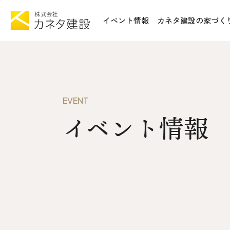
イベント情報
カネタ建設の家づく
TOP
施工事例&
イベント情報
不動産情報
カネタ建設の家づくり
WoodSt
EVENT
Liie (エルイーエ)
イベント情報
お知らせ
Liieが大切にする10のこと
ISSH糸
住宅性能
トータルコスト
会社案内
kinoie (キノイエ)
SDGs
nosgic（ノスギック）
拠点紹介
Maman (ママン)
モデルハウ