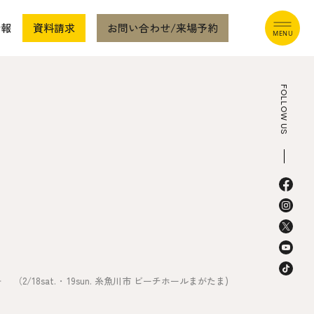
情報
資料請求
お問い合わせ/来場予約
FOLLOW US
本社
〒941-0062 新潟県糸魚川市中央2-4-2
025-552-0456 (本社)
0120-470-456 (フリーダイヤル)
2/18sat. ･ 19sun. 糸魚川市 ビーチホールまがたま)
上越店
〒942-0072 新潟県上越市栄町2-11-40 1F