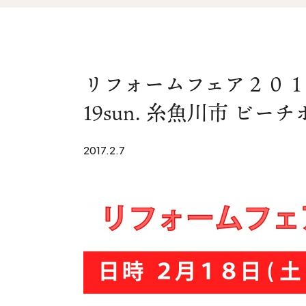
家づくりの流れ&
上越スタジ
アフターサポート
スタッフ紹
リノベーション・リフォーム
リフォームフェア２０１７ i
ブログ
19sun. 糸魚川市 ビー
2017.2.7