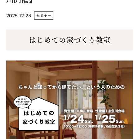
WoodStrucX™（ウッドストラクス™）
2025.12.23
セミナー
お知らせ
はじめての家づくり教室
ISSH糸魚川住宅認定基準
会社案内
モデルハウス
上越スタジオ
スタッフ紹介
ブログ