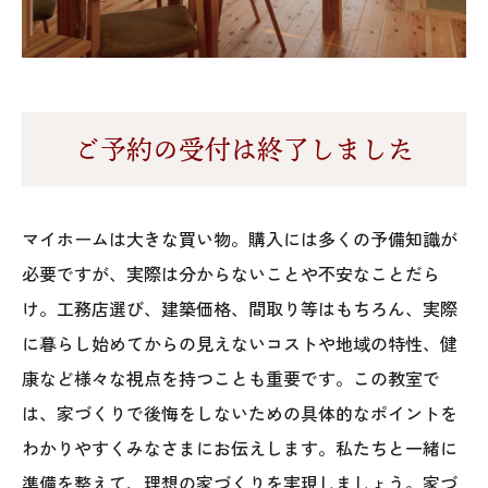
オレンジフェア
各種事業
採用情報
ご予約の受付は終了しました
協力会社の皆様へ
マイホームは大きな買い物。購入には多くの予備知識が
住まいのなんでも相談
必要ですが、実際は分からないことや不安なことだら
土地･空き家 不動産相談
け。工務店選び、建築価格、間取り等はもちろん、実際
に暮らし始めてからの見えないコストや地域の特性、健
移住と暮らし相談
康など様々な視点を持つことも重要です。この教室で
は、家づくりで後悔をしないための具体的なポイントを
資料請求
わかりやすくみなさまにお伝えします。私たちと一緒に
お問い合わせ
準備を整えて、理想の家づくりを実現しましょう。家づ