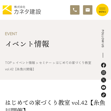
TOP
FOLLOW US
EVENT
イベント情報
イベント情報
カネタ建設の家づくり
TOP
>
イベント情報
>
セミナー
>
はじめての家づくり教室
施工の流れ&アフターサポート
vol.42【糸魚川開催】
リノベーション・リフォーム
施工事例&お客様の声
はじめての家づくり教室 vol.42【糸魚
不動産情報
川開催】