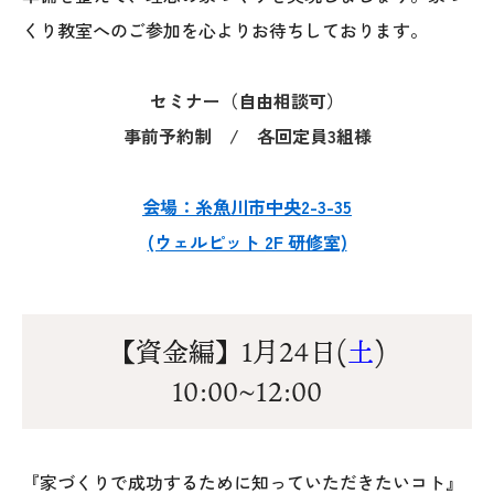
くり教室へのご参加を心よりお待ちしております。
セミナー（自由相談可）
事前予約制 / 各回定員3組様
会場：糸魚川市中央2-3-35
本社
(ウェルピット 2F 研修室)
〒941-0062 新潟県糸魚川市中央2-4-2
025-552-0456 (本社)
【資金編】1月24日(
0120-470-456 (フリーダイヤル)
土
)
10:00~12:00
上越店
〒942-0072 新潟県上越市栄町2-11-40 1F
『家づくりで成功するために知っていただきたいコト』