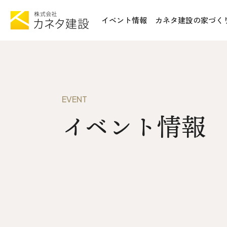
イベント情報
カネタ建設の家づく
TOP
施工事例&
イベント情報
不動産情報
カネタ建設の家づくり
WoodSt
EVENT
Liie (エルイーエ)
イベント情報
お知らせ
Liieが大切にする10のこと
ISSH糸
住宅性能
トータルコスト
会社案内
kinoie (キノイエ)
SDGs
nosgic（ノスギック）
拠点紹介
Maman (ママン)
モデルハウ