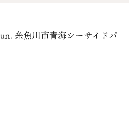
オ
資料請求
介
（5/7sun. 糸魚川市青海シーサイドパ
お問い合わせ
FOLLOW US