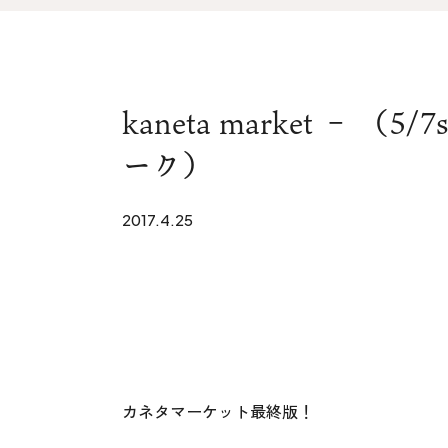
家づくりの流れ&
上越スタジ
アフターサポート
スタッフ紹
リノベーション・リフォーム
kaneta market – 
ブログ
ーク）
2017.4.25
カネタマーケット最終版！