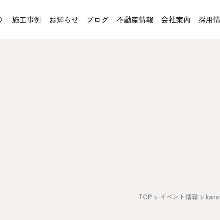
り
施工事例
お知らせ
ブログ
不動産情報
会社案内
採用
お客様の声
オレンジフェア
各種事業
rucX™（ウッドストラクス™）
採用情報
協力会社の皆様へ
魚川住宅認定基準
住まいのなんでも相談
土地･空き家 不動産相談
への取り組み、CSR活動
移住と暮らし相談
TOP
>
イベント情報
>
kan
プライバシーポリシー
ス