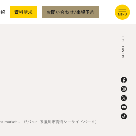
情報
資料請求
お問い合わせ/来場予約
FOLLOW US
本社
〒941-0062 新潟県糸魚川市中央2-4-2
025-552-0456 (本社)
0120-470-456 (フリーダイヤル)
eta market – （5/7sun. 糸魚川市青海シーサイドパーク）
上越店
〒942-0072 新潟県上越市栄町2-11-40 1F