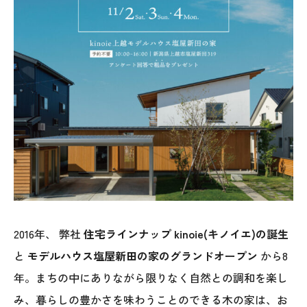
オレンジフェア
各種事業
採用情報
協力会社の皆様へ
住まいのなんでも相談
土地･空き家 不動産相談
移住と暮らし相談
2016年、 弊社
住宅ラインナップ kinoie(キノイエ)の誕生
と
モデルハウス塩屋新田の家のグランドオープン
から8
資料請求
年。まちの中にありながら限りなく自然との調和を楽し
み、暮らしの豊かさを味わうことのできる木の家は、お
お問い合わせ