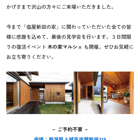
かげさまで沢山の方々にご来場いただきました。
今まで「塩屋新田の家」に関わっていただいた全ての皆
様に感謝を込めて、最後の見学会を行います。３日間限
りの復活イベント
木の家マルシェ
も開催。ぜひお気軽に
お立ち寄りください。
本社
〒941-0062 新潟県糸魚川市中央2-4-2
025-552-0456 (本社)
0120-470-456 (フリーダイヤル)
上越店
－ ご予約不要 －
〒942-0072 新潟県上越市栄町2-11-40 1F
会場：新潟県上越市塩屋新田319