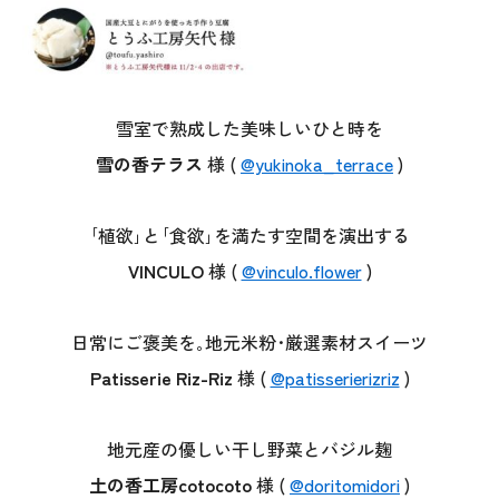
雪室で熟成した美味しいひと時を
雪の香テラス
様 (
@yukinoka_terrace
)
｢植欲｣と｢食欲｣を満たす空間を演出する
VINCULO
様 (
@vinculo.flower
)
日常にご褒美を｡地元米粉･厳選素材スイーツ
Patisserie Riz-Riz
様 (
@patisserierizriz
)
地元産の優しい干し野菜とバジル麹
土の香工房cotocoto
様 (
@doritomidori
)