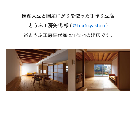
国産大豆と国産にがりを使った手作り豆腐
とうふ工房矢代
様 (
@toufu.yashiro
)
※とうふ工房矢代様は11/2･4の出店です｡