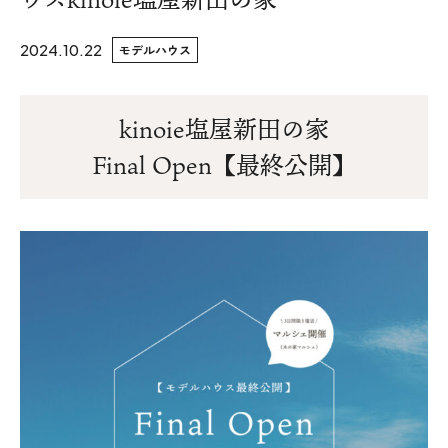
WoodStrucX™（ウッドストラクス™）
2024.10.22
モデルハウス
お知らせ
kinoie塩屋新田の家
ISSH糸魚川住宅認定基準
Final Open【最終公開】
会社案内
モデルハウス
上越スタジオ
スタッフ紹介
ブログ