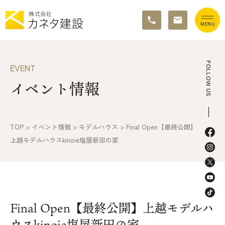
TOP
FOLLOW US
EVENT
イベント情報
イベント情報
カネタ建設の家づくり
TOP
>
イベント情報
>
モデルハウス
>
Final Open【最終公開】
施工の流れ&アフターサポート
上越モデルハウスkinoie塩屋新田の家
リノベーション・リフォーム
施工事例&お客様の声
Final Open【最終公開】上越モデルハ
不動産情報
ウスkinoie塩屋新田の家