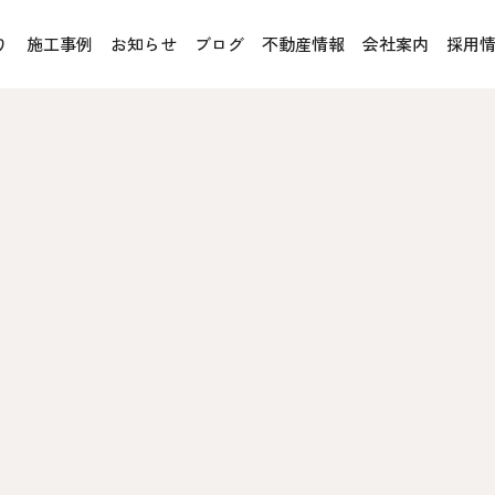
り
施工事例
お知らせ
ブログ
不動産情報
会社案内
採用
お客様の声
オレンジフェア
各種事業
rucX™（ウッドストラクス™）
採用情報
協力会社の皆様へ
魚川住宅認定基準
住まいのなんでも相談
土地･空き家 不動産相談
への取り組み、CSR活動
移住と暮らし相談
プライバシーポリシー
ス