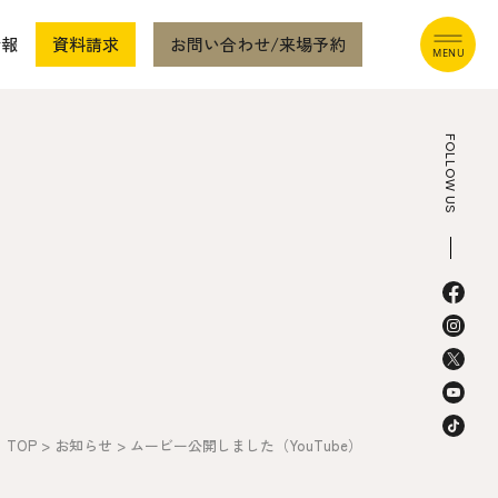
情報
資料請求
お問い合わせ/来場予約
FOLLOW US
本社
〒941-0062 新潟県糸魚川市中央2-4-2
025-552-0456 (本社)
0120-470-456 (フリーダイヤル)
TOP
>
お知らせ
>
ムービー公開しました（YouTube）
上越店
〒942-0072 新潟県上越市栄町2-11-40 1F