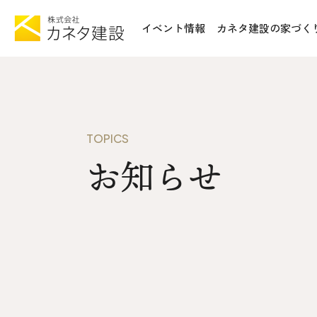
イベント情報
カネタ建設の家づく
TOP
施工事例&
イベント情報
不動産情報
カネタ建設の家づくり
WoodSt
TOPICS
Liie (エルイーエ)
お知らせ
お知らせ
Liieが大切にする10のこと
ISSH糸
住宅性能
トータルコスト
会社案内
kinoie (キノイエ)
SDGs
nosgic（ノスギック）
拠点紹介
Maman (ママン)
モデルハウ