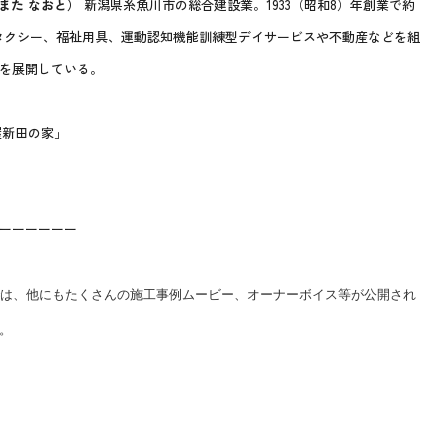
また なおと）
新潟県糸魚川市の総合建設業。1933（昭和8）年創業で約
護タクシー、福祉用具、運動認知機能訓練型デイサービスや不動産などを組
を展開している。
屋新田の家」
ーーーーーー
は、他にもたくさんの施工事例ムービー、オーナーボイス等が公開され
。