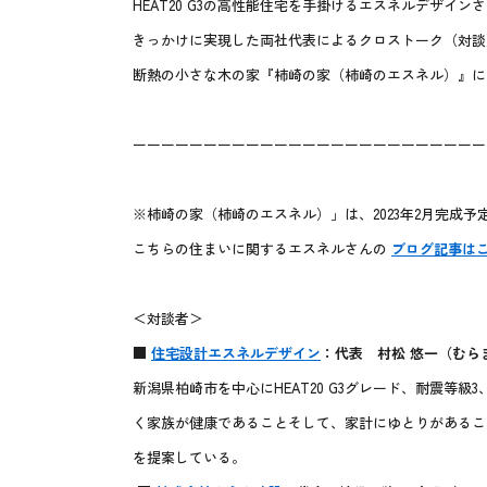
HEAT20 G3の高性能住宅を手掛けるエスネルデザ
きっかけに実現した両社代表によるクロストーク（対談
断熱の小さな木の家『柿崎の家（柿崎のエスネル）』に
ーーーーーーーーーーーーーーーーーーーーーーーーー
※柿崎の家（柿崎のエスネル）」は、2023年2月完成予
こちらの住まいに関するエスネルさんの
ブログ記事は
＜対談者＞
■
住宅設計エスネルデザイン
：代表 村松 悠一（むら
新潟県柏崎市を中心にHEAT20 G3グレード、耐震等
く家族が健康であることそして、家計にゆとりがあるこ
を提案している。