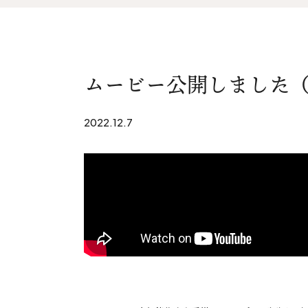
家づくりの流れ&
上越スタジ
アフターサポート
スタッフ紹
リノベーション・リフォーム
ムービー公開しました（Yo
ブログ
2022.12.7