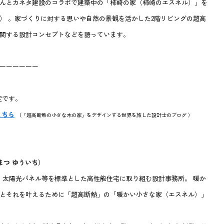
インさんとカネタ建設のコラボで建築中の「柿崎の家（柿崎のエスネル）」を
） 。家づくりに対する思いや自然の景観を活かした2階リビングの超高
関する設計コンセプトなどを語っています。
ーーーーーー
定です。
こちら
（
「超高断熱の小さな木の家」をデザインする世界を旅した設計士のブログ ）
まつ ゆういち）
級3、太陽光パネル等を標準とした高性能住宅に取り組む設計事務所。 暖か
とそれを叶えるために「超高断熱」の「暖かい小さな家（エスネル）」