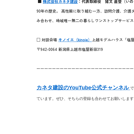
■
株式会社カネタ建設
：代表取締役 猪又 直登（いの
90年の歴史。 高性能に取り組む一方、訪問介護、介
み合わせ、地域唯一無二の暮らしワンストップサービス
□ 対談会場
キノイエ（kinoie）
上越モデルハウス「塩
〒942-0064 新潟県上越市塩屋新田319
ーーーーーーーーーーーーーーーーーーーーーーーーー
カネタ建設のYouTube公式チャンネル
で
ています。
ぜひ、そちらの登録も合わせてお願いします