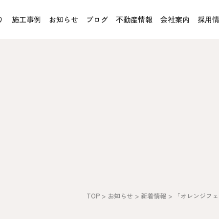
り
施工事例
お知らせ
ブログ
不動産情報
会社案内
採用
お客様の声
オレンジフェア
各種事業
rucX™（ウッドストラクス™）
採用情報
協力会社の皆様へ
魚川住宅認定基準
住まいのなんでも相談
土地･空き家 不動産相談
への取り組み、CSR活動
移住と暮らし相談
TOP
>
お知らせ
>
新着情報
>
「オレンジフェ
プライバシーポリシー
ス