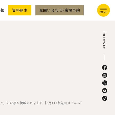
情報
資料請求
お問い合わせ/来場予約
FOLLOW US
本社
〒941-0062 新潟県糸魚川市中央2-4-2
025-552-0456 (本社)
0120-470-456 (フリーダイヤル)
ア」の記事が掲載されました【8月4日糸魚川タイムス】
上越店
〒942-0072 新潟県上越市栄町2-11-40 1F