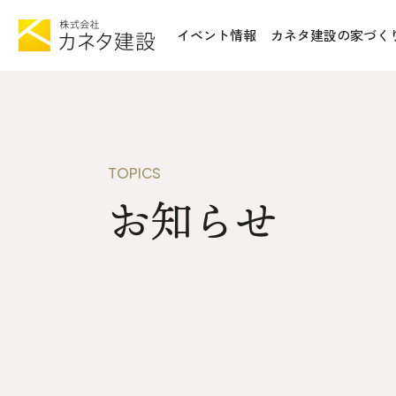
イベント情報
カネタ建設の家づく
TOP
施工事例&
イベント情報
不動産情報
カネタ建設の家づくり
WoodSt
TOPICS
Liie (エルイーエ)
お知らせ
お知らせ
Liieが大切にする10のこと
ISSH糸
住宅性能
トータルコスト
会社案内
kinoie (キノイエ)
SDGs
nosgic（ノスギック）
拠点紹介
Maman (ママン)
モデルハウ