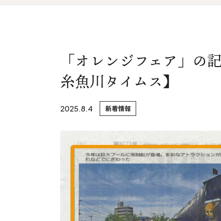
家づくりの流れ&
上越スタジ
アフターサポート
スタッフ紹
リノベーション・リフォーム
「オレンジフェア」の記
ブログ
糸魚川タイムス】
2025.8.4
新着情報