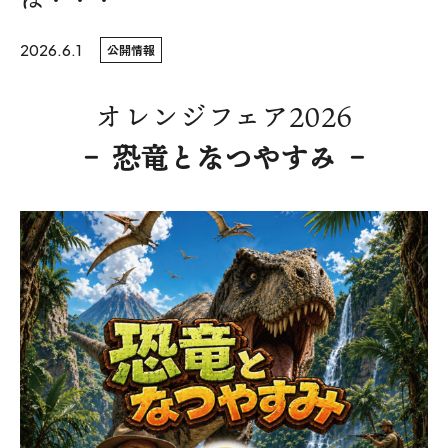
WoodStrucX™（ウッドストラクス™）
2026.6.1
公開情報
お知らせ
オレンジフェア2026
ISSH糸魚川住宅認定基準
– 恐竜となつやすみ –
会社案内
モデルハウス
上越スタジオ
スタッフ紹介
ブログ