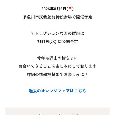
2026年8月2日(
日
)
糸魚川市民会館前特設会場で開催予定
アトラクションなどの詳細は
7月1日(水)
に公開予定
本社
今年も沢山の皆さまに
〒941-0062 新潟県糸魚川市中央2-4-2
お会いできることを楽しみにしております
025-552-0456 (本社)
詳細の情報解禁までお楽しみに！
0120-470-456 (フリーダイヤル)
過去のオレンジフェアはこちら
上越店
〒942-0072 新潟県上越市栄町2-11-40 1F