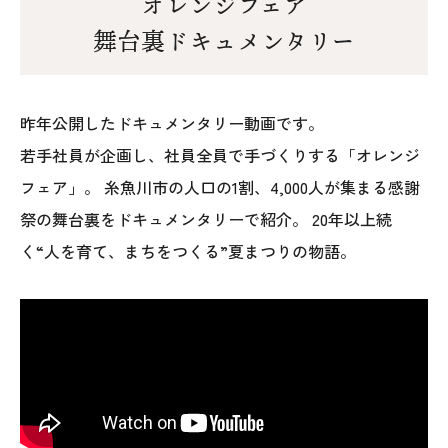
オレンジフェア
025-530-6711 (上越店)
舞台裏ドキュメンタリー
0120-696-711 (フリーダイヤル)
昨年公開したドキュメンタリー動画です。
若手社員が企画し、社員全員で手づくりする「オレンジ
フェア」。 糸魚川市の人口の1割、4,000人が集まる感謝
祭の舞台裏をドキュメンタリーで紹介。 20年以上続
く“人を育て、まちをつくる”夏まつりの物語。