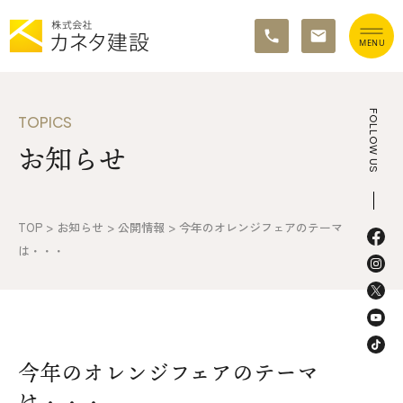
TOP
FOLLOW US
TOPICS
お知らせ
イベント情報
カネタ建設の家づくり
TOP
>
お知らせ
>
公開情報
>
今年のオレンジフェアのテーマ
施工の流れ&アフターサポート
は・・・
リノベーション・リフォーム
施工事例&お客様の声
今年のオレンジフェアのテーマ
不動産情報
は・・・