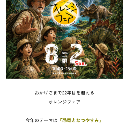
オレンジフェア
各種事業
採用情報
協力会社の皆様へ
住まいのなんでも相談
土地･空き家 不動産相談
おかげさまで22年目を迎える
移住と暮らし相談
オレンジフェア
資料請求
今年のテーマは
「恐竜となつやすみ」
お問い合わせ