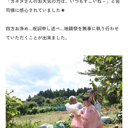
「カネタさんのお天気の力は、いつもすごいね～」と宮
司様に感心されていました☀
四方お浄め…祝詞申し述べ…地鎮祭を無事に執り行わせ
ていただくことが出来ました。
本社
〒941-0062 新潟県糸魚川市中央2-4-2
025-552-0456 (本社)
0120-470-456 (フリーダイヤル)
上越店
〒942-0072 新潟県上越市栄町2-11-40 1F