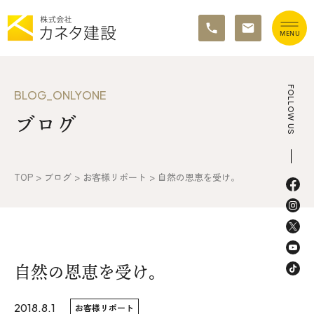
TOP
FOLLOW US
BLOG_ONLYONE
ブログ
イベント情報
カネタ建設の家づくり
TOP
>
ブログ
>
お客様リポート
>
自然の恩恵を受け。
施工の流れ&アフターサポート
リノベーション・リフォーム
施工事例&お客様の声
自然の恩恵を受け。
不動産情報
2018.8.1
お客様リポート