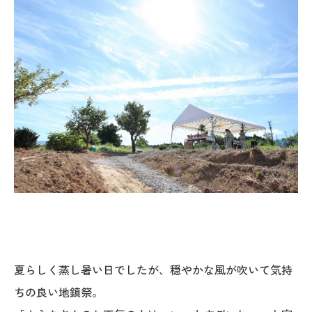
オレンジフェア
各種事業
採用情報
協力会社の皆様へ
住まいのなんでも相談
土地･空き家 不動産相談
移住と暮らし相談
資料請求
夏らしく蒸し暑い日でしたが、穏やかな風が吹いて気持
ちの良い地鎮祭。
お問い合わせ