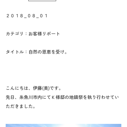
WoodStrucX™（ウッドストラクス™）
２０１８_０８_０１
お知らせ
カテゴリ：お客様リポート
ISSH糸魚川住宅認定基準
タイトル：自然の恩恵を受け。
会社案内
モデルハウス
上越スタジオ
こんにちは、伊藤(美)です。
先日、糸魚川市内にてＫ様邸の地鎮祭を執り行わせてい
スタッフ紹介
ただきました。
ブログ