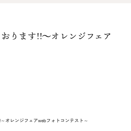
オ
資料請求
介
おります!!～オレンジフェア
お問い合わせ
FOLLOW US
!～オレンジフェアwebフォトコンテスト～