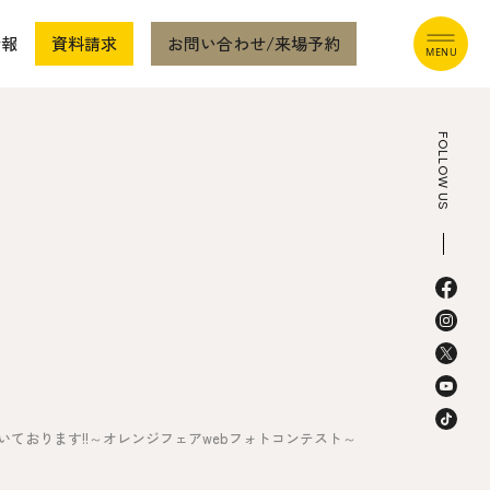
情報
資料請求
お問い合わせ/来場予約
FOLLOW US
本社
〒941-0062 新潟県糸魚川市中央2-4-2
025-552-0456 (本社)
0120-470-456 (フリーダイヤル)
いております!!～オレンジフェアwebフォトコンテスト～
上越店
〒942-0072 新潟県上越市栄町2-11-40 1F