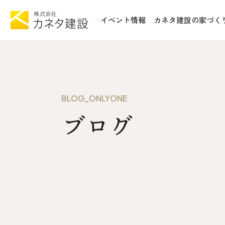
イベント情報
カネタ建設の家づく
TOP
施工事例&
イベント情報
不動産情報
カネタ建設の家づくり
WoodSt
BLOG_ONLYONE
Liie (エルイーエ)
ブログ
お知らせ
Liieが大切にする10のこと
ISSH糸
住宅性能
トータルコスト
会社案内
kinoie (キノイエ)
SDGs
nosgic（ノスギック）
拠点紹介
Maman (ママン)
モデルハウ