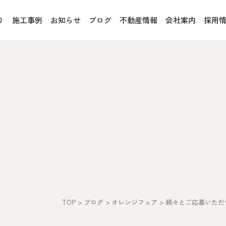
り
施工事例
お知らせ
ブログ
不動産情報
会社案内
採用
お客様の声
オレンジフェア
各種事業
rucX™（ウッドストラクス™）
採用情報
協力会社の皆様へ
魚川住宅認定基準
住まいのなんでも相談
土地･空き家 不動産相談
への取り組み、CSR活動
移住と暮らし相談
TOP
>
ブログ
>
オレンジフェア
>
続々とご応募いただ
プライバシーポリシー
ス