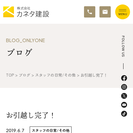
TOP
FOLLOW US
BLOG_ONLYONE
ブログ
イベント情報
カネタ建設の家づくり
TOP
>
ブログ
>
スタッフの日常/その他
>
お引越し完了！
施工の流れ&アフターサポート
リノベーション・リフォーム
施工事例&お客様の声
お引越し完了！
不動産情報
2019.6.7
スタッフの日常/その他