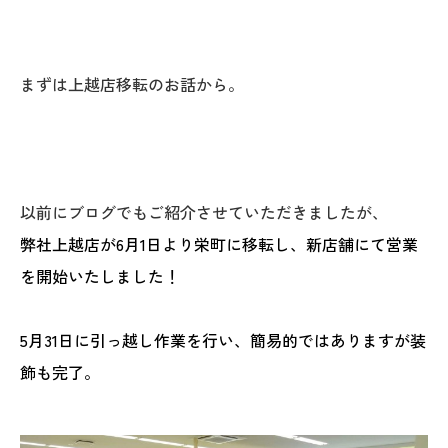
オレンジフェア
各種事業
まずは上越店移転のお話から。
採用情報
協力会社の皆様へ
以前にブログでもご紹介させていただきましたが、
住まいのなんでも相談
弊社上越店が
6月1日より栄町に移転し、新店舗にて営業
を開始いたしました！
土地･空き家 不動産相談
移住と暮らし相談
5月31日に引っ越し作業を行い、
簡易的ではありますが装
飾も完了。
資料請求
お問い合わせ