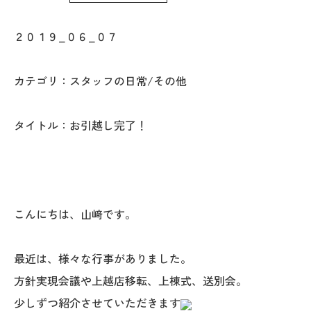
WoodStrucX™（ウッドストラクス™）
２０１９_０６_０７
お知らせ
カテゴリ：スタッフの日常/その他
ISSH糸魚川住宅認定基準
タイトル：お引越し完了！
会社案内
モデルハウス
上越スタジオ
こんにちは、山﨑です。
スタッフ紹介
最近は、様々な行事がありました。
方針実現会議や上越店移転、上棟式、送別会。
ブログ
少しずつ紹介させていただきます