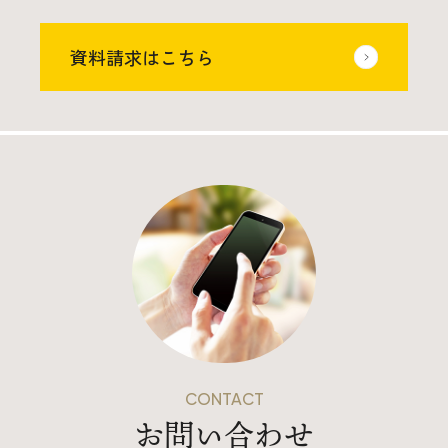
資料請求はこちら
本社
〒941-0062 新潟県糸魚川市中央2-4-2
025-552-0456 (本社)
0120-470-456 (フリーダイヤル)
上越店
CONTACT
お問い合わせ
〒942-0072 新潟県上越市栄町2-11-40 1F