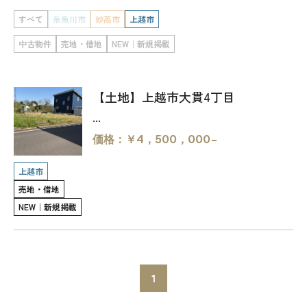
すべて
糸魚川市
妙高市
上越市
WoodStrucX™（ウッドストラクス™）
中古物件
売地・借地
NEW｜新規掲載
お知らせ
【土地】上越市大貫4丁目
ISSH糸魚川住宅認定基準
...
会社案内
価格：￥4，500，000-
モデルハウス
上越市
売地・借地
上越スタジオ
NEW｜新規掲載
スタッフ紹介
1
ブログ