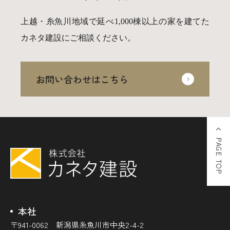
025-530-6711 (上越店)
0120-696-711 (フリーダイヤル)
上越・糸魚川地域で延べ1,000棟以上の家を建てた
カネタ建設にご相談ください。
お問い合わせはこちら
PAGE TOP
本社
〒941-0062 新潟県糸魚川市中央2-4-2