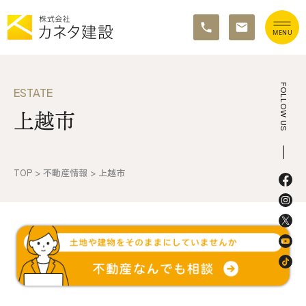
TOP
FOLLOW US
ESTATE
上越市
イベント情報
カネタ建設の家づくり
TOP
>
不動産情報
>
上越市
施工の流れ&アフターサポート
リノベーション・リフォーム
施工事例&お客様の声
不動産情報