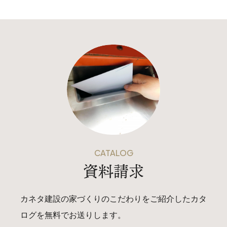
オレンジフェア
各種事業
採用情報
協力会社の皆様へ
住まいのなんでも相談
土地･空き家 不動産相談
CATALOG
資料請求
移住と暮らし相談
資料請求
カネタ建設の家づくりのこだわりをご紹介したカタ
ログを無料でお送りします。
お問い合わせ