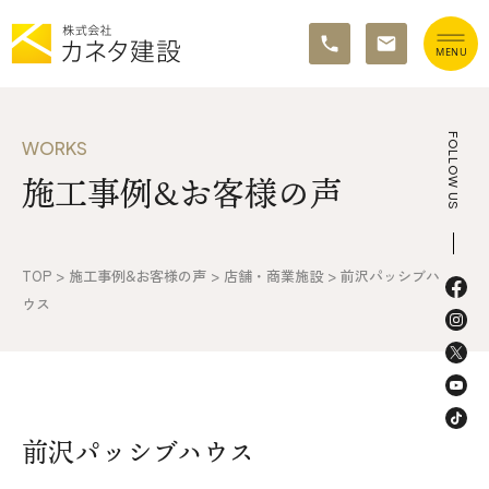
TOP
FOLLOW US
WORKS
施工事例&お客様の声
イベント情報
カネタ建設の家づくり
TOP
>
施工事例&お客様の声
>
店舗・商業施設
>
前沢パッシブハ
施工の流れ&アフターサポート
ウス
リノベーション・リフォーム
施工事例&お客様の声
前沢パッシブハウス
不動産情報