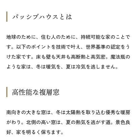
パッシブハウスとは
地球のために、住む人のために、持続可能な家のことで
す。以下のポイントを技術で叶え、世界基準の認定をう
けた家です。床も壁も天井も高断熱と高気密。魔法瓶の
ような家は、冬は暖気を、夏は冷気を逃しません。
本社
〒941-0062 新潟県糸魚川市中央2-4-2
025-552-0456 (本社)
高性能な複層窓
0120-470-456 (フリーダイヤル)
南向きの大きな窓は、冬は太陽熱を取り込む優秀な暖房
上越店
がわり。北側の高い窓は、夏の熱気を逃がす道。景色良
好、家を明るく保ちます。
〒942-0072 新潟県上越市栄町2-11-40 1F