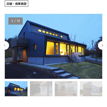
店舗・商業施設
WoodStrucX™（ウッドストラクス™）
1
/
11
お知らせ
ISSH糸魚川住宅認定基準
会社案内
モデルハウス
上越スタジオ
スタッフ紹介
ブログ