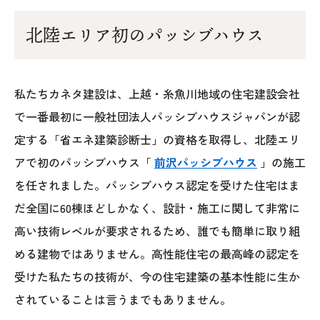
オレンジフェア
北陸エリア初のパッシブハウス
各種事業
採用情報
私たちカネタ建設は、上越・糸魚川地域の住宅建設会社
で一番最初に一般社団法人パッシブハウスジャパンが認
協力会社の皆様へ
定する「省エネ建築診断士」の資格を取得し、北陸エリ
住まいのなんでも相談
アで初のパッシブハウス「
前沢パッシブハウス
」の施工
を任されました。パッシブハウス認定を受けた住宅はま
土地･空き家 不動産相談
だ全国に60棟ほどしかなく、設計・施工に関して非常に
高い技術レベルが要求されるため、誰でも簡単に取り組
移住と暮らし相談
める建物ではありません。高性能住宅の最高峰の認定を
資料請求
受けた私たちの技術が、今の住宅建築の基本性能に生か
されていることは言うまでもありません。
お問い合わせ