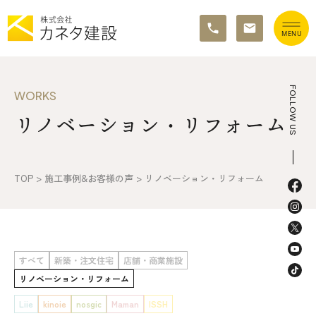
TOP
FOLLOW US
WORKS
リノベーション・リフォーム
イベント情報
カネタ建設の家づくり
TOP
>
施工事例&お客様の声
>
リノベーション・リフォーム
施工の流れ&アフターサポート
リノベーション・リフォーム
すべて
新築・注文住宅
店舗・商業施設
施工事例&お客様の声
リノベーション・リフォーム
不動産情報
Liie
kinoie
nosgic
Maman
ISSH