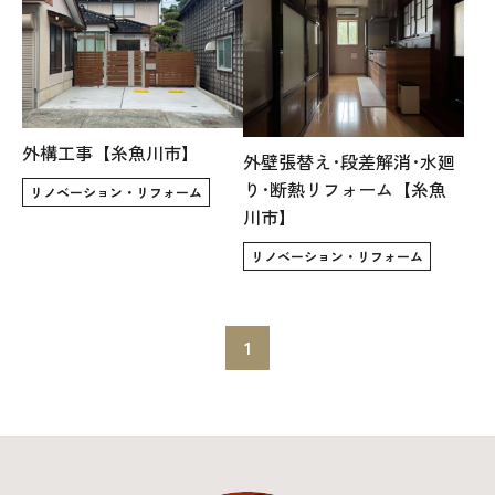
オレンジフェア
各種事業
採用情報
外構工事【糸魚川市】
外壁張替え･段差解消･水廻
り･断熱リフォーム【糸魚
協力会社の皆様へ
リノベーション・リフォーム
川市】
住まいのなんでも相談
リノベーション・リフォーム
土地･空き家 不動産相談
1
移住と暮らし相談
資料請求
お問い合わせ