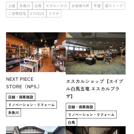
上越
糸魚川
白馬
モデルハウス
お客様の声
平屋
薪ストーブ
WoodStrucX™（ウッドストラクス™）
二世帯住宅
ETUSUS
コラボ
お知らせ
ISSH糸魚川住宅認定基準
会社案内
モデルハウス
NEXT PIECE
エスカルショップ【エイブ
STORE（NPS.）
ル白馬五竜 エスカルプラ
上越スタジオ
ザ】
店舗・商業施設
リノベーション・リフォーム
スタッフ紹介
店舗・商業施設
糸魚川
リノベーション・リフォーム
ブログ
白馬