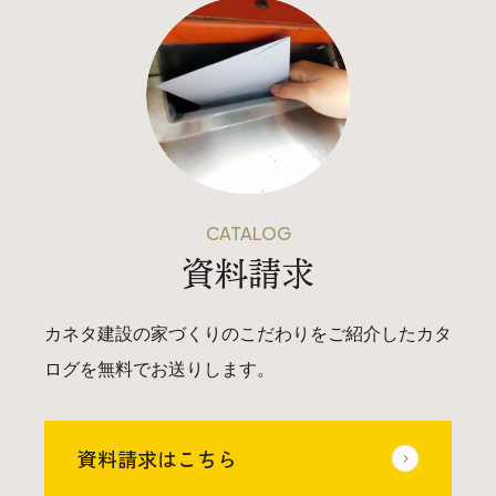
CATALOG
本社
資料請求
〒941-0062 新潟県糸魚川市中央2-4-2
025-552-0456 (本社)
カネタ建設の家づくりのこだわりをご紹介したカタ
0120-470-456 (フリーダイヤル)
ログを無料でお送りします。
上越店
資料請求はこちら
〒942-0072 新潟県上越市栄町2-11-40 1F