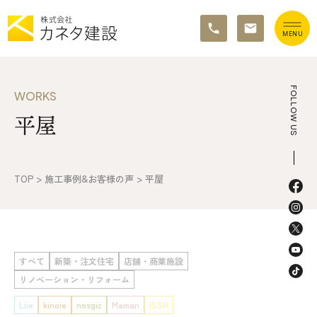
TOP
FOLLOW US
WORKS
平屋
イベント情報
カネタ建設の家づくり
TOP
>
施工事例&お客様の声
>
平屋
施工の流れ&アフターサポート
リノベーション・リフォーム
すべて
新築・注文住宅
店舗・商業施設
施工事例&お客様の声
リノベーション・リフォーム
不動産情報
Liie
kinoie
nosgic
Maman
ISSH