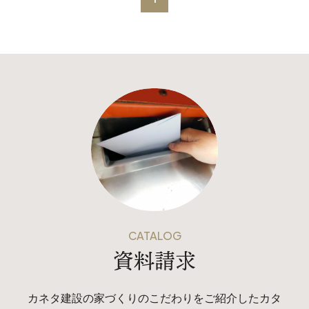
本社
〒941-0062 新潟県糸魚川市中央2-4-2
025-552-0456 (本社)
0120-470-456 (フリーダイヤル)
CATALOG
資料請求
上越店
〒942-0072 新潟県上越市栄町2-11-40 1F
カネタ建設の家づくりのこだわりをご紹介したカタ