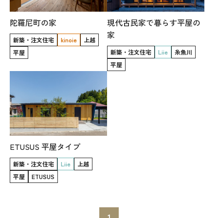
オレンジフェア
陀羅尼町の家
現代古民家で暮らす平屋の
各種事業
家
新築・注文住宅
kinoie
上越
新築・注文住宅
Liie
糸魚川
平屋
採用情報
平屋
協力会社の皆様へ
住まいのなんでも相談
土地･空き家 不動産相談
ETUSUS 平屋タイプ
移住と暮らし相談
新築・注文住宅
Liie
上越
平屋
ETUSUS
資料請求
お問い合わせ
1