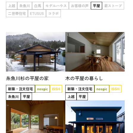
上越
糸魚川
白馬
モデルハウス
お客様の声
平屋
薪ストーブ
WoodStrucX™（ウッドストラクス™）
二世帯住宅
ETUSUS
コラボ
お知らせ
ISSH糸魚川住宅認定基準
会社案内
モデルハウス
糸魚川杉の平屋の家
木の平屋の暮らし
新築・注文住宅
nosgic
ISSH
新築・注文住宅
nosgic
ISSH
上越スタジオ
糸魚川
平屋
上越
平屋
スタッフ紹介
ブログ