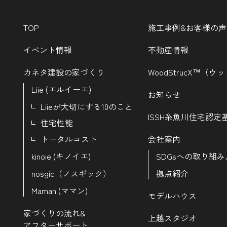
TOP
施工事例&お客様の声
イベント情報
不動産情報
カネタ建設の家づくり
WoodStrucX™（
Liie (エルイーエ)
お知らせ
Liieが大切にする10のこと
ISSH糸魚川住宅認定
住宅性能
トータルコスト
会社案内
kinoie (キノイエ)
SDGsへの取り組み
nosgic（ノスギック）
拠点紹介
Maman (ママン)
モデルハウス
家づくりの流れ&
上越スタジオ
アフターサポート