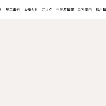
り
施工事例
お知らせ
ブログ
不動産情報
会社案内
採用
お客様の声
オレンジフェア
各種事業
rucX™（ウッドストラクス™）
採用情報
協力会社の皆様へ
魚川住宅認定基準
住まいのなんでも相談
土地･空き家 不動産相談
への取り組み、CSR活動
移住と暮らし相談
プライバシーポリシー
ス