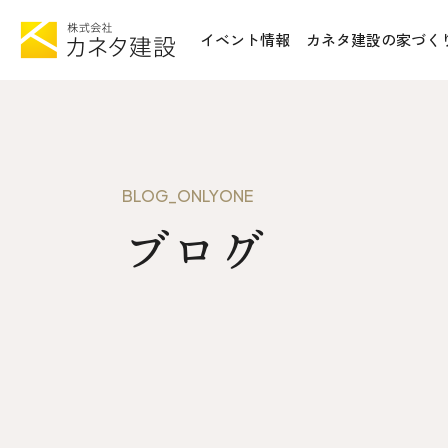
イベント情報
カネタ建設の家づく
TOP
施工事例&
イベント情報
不動産情報
カネタ建設の家づくり
WoodSt
BLOG_ONLYONE
Liie (エルイーエ)
ブログ
お知らせ
Liieが大切にする10のこと
ISSH糸
住宅性能
トータルコスト
会社案内
kinoie (キノイエ)
SDGs
nosgic（ノスギック）
拠点紹介
Maman (ママン)
モデルハウ