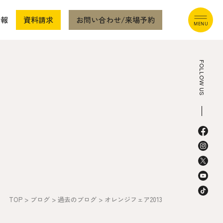
情報
資料請求
お問い合わせ/来場予約
FOLLOW US
本社
〒941-0062 新潟県糸魚川市中央2-4-2
025-552-0456 (本社)
0120-470-456 (フリーダイヤル)
TOP
>
ブログ
>
過去のブログ
>
オレンジフェア2013
上越店
〒942-0072 新潟県上越市栄町2-11-40 1F