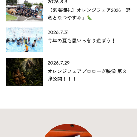
2026.8.3
【来場御礼】オレンジフェア2026「恐
竜となつやすみ」
2026.7.31
今年の夏も思いっきり遊ぼう！
2026.7.29
本社
オレンジフェアプロローグ映像 第３
〒941-0062 新潟県糸魚川市中央2-4-2
弾公開！！！
025-552-0456 (本社)
0120-470-456 (フリーダイヤル)
上越店
〒942-0072 新潟県上越市栄町2-11-40 1F