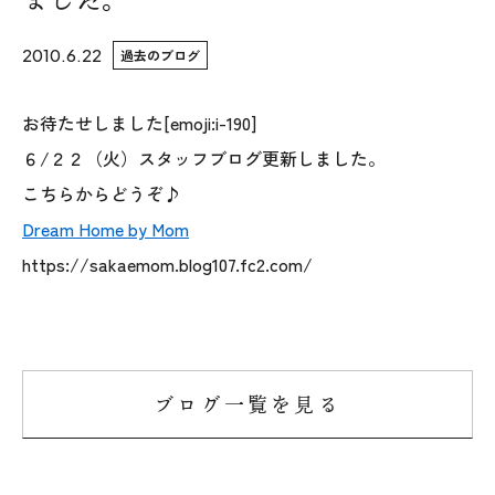
WoodStrucX™（ウッドストラクス™）
2010.6.22
過去のブログ
お知らせ
お待たせしました[emoji:i-190]
６/２２（火）スタッフブログ更新しました。
ISSH糸魚川住宅認定基準
こちらからどうぞ♪
会社案内
Dream Home by Mom
https://sakaemom.blog107.fc2.com/
モデルハウス
上越スタジオ
スタッフ紹介
ブログ一覧を見る
ブログ