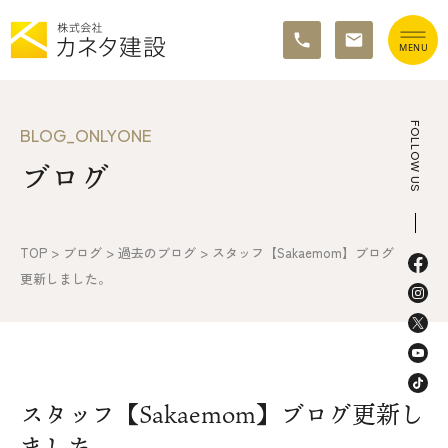
TOP
FOLLOW US
BLOG_ONLYONE
ブログ
イベント情報
カネタ建設の家づくり
TOP
>
ブログ
>
過去のブログ
>
スタッフ【Sakaemom】ブログ
施工の流れ&アフターサポート
更新しました。
リノベーション・リフォーム
施工事例&お客様の声
スタッフ【Sakaemom】ブログ更新し
不動産情報
ました。