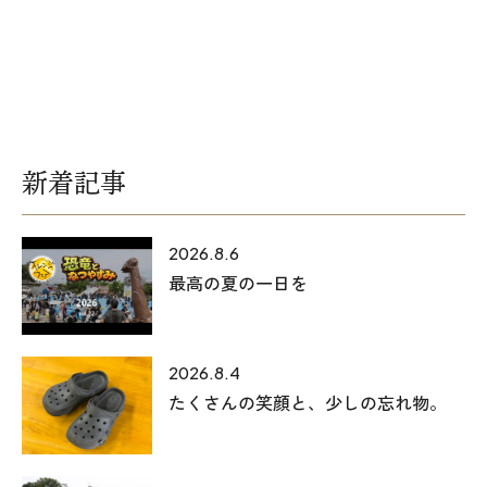
オレンジフェア
各種事業
採用情報
新着記事
協力会社の皆様へ
住まいのなんでも相談
2026.8.6
最高の夏の一日を
土地･空き家 不動産相談
移住と暮らし相談
2026.8.4
たくさんの笑顔と、少しの忘れ物。
資料請求
お問い合わせ