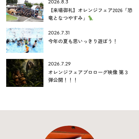
2026.8.3
【来場御礼】オレンジフェア2026「恐
竜となつやすみ」
2026.7.31
今年の夏も思いっきり遊ぼう！
2026.7.29
本社
オレンジフェアプロローグ映像 第３
〒941-0062 新潟県糸魚川市中央2-4-2
弾公開！！！
025-552-0456 (本社)
0120-470-456 (フリーダイヤル)
上越店
〒942-0072 新潟県上越市栄町2-11-40 1F