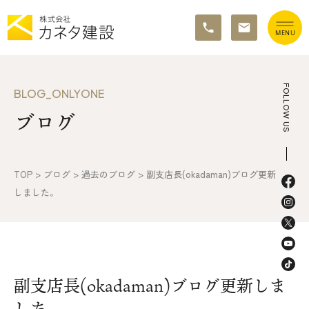
TOP
FOLLOW US
BLOG_ONLYONE
ブログ
イベント情報
カネタ建設の家づくり
TOP
>
ブログ
>
過去のブログ
>
副支店長(okadaman)ブログ更新
施工の流れ&アフターサポート
しました。
リノベーション・リフォーム
施工事例&お客様の声
副支店長(okadaman)ブログ更新しま
不動産情報
した。