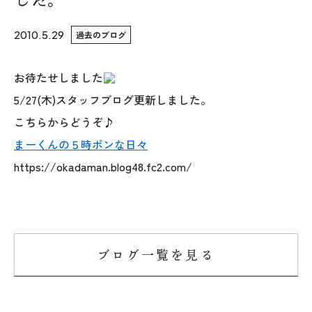
WoodStrucX™（ウッドストラクス™）
2010.5.29
過去のブログ
お知らせ
お待たせしました
5/27(木)スタッフブログ更新しました。
ISSH糸魚川住宅認定基準
こちらからどうぞ♪
会社案内
まーくんの５時ポンな日々
https://okadaman.blog48.fc2.com/
モデルハウス
上越スタジオ
スタッフ紹介
ブログ一覧を見る
ブログ