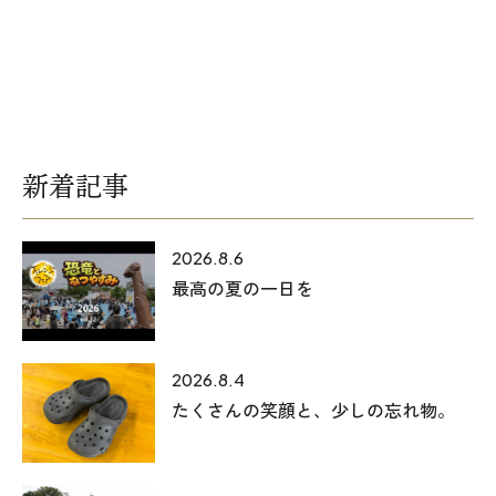
オレンジフェア
各種事業
採用情報
新着記事
協力会社の皆様へ
住まいのなんでも相談
2026.8.6
最高の夏の一日を
土地･空き家 不動産相談
移住と暮らし相談
2026.8.4
たくさんの笑顔と、少しの忘れ物。
資料請求
お問い合わせ