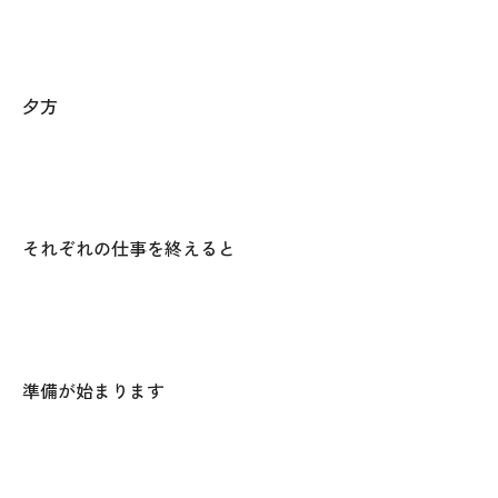
オレンジフェア
各種事業
夕方
採用情報
協力会社の皆様へ
それぞれの仕事を終えると
住まいのなんでも相談
土地･空き家 不動産相談
移住と暮らし相談
準備が始まります
資料請求
お問い合わせ