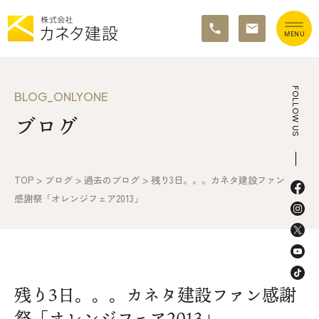
TOP
FOLLOW US
BLOG_ONLYONE
ブログ
イベント情報
カネタ建設の家づくり
TOP
>
ブログ
>
過去のブログ
>
残り3日。。。カネタ建設ファン
施工の流れ&アフターサポート
感謝祭「オレンジフェア2013」
リノベーション・リフォーム
施工事例&お客様の声
残り3日。。。カネタ建設ファン感謝
不動産情報
祭「オレンジフェア2013」