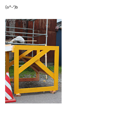
(o^-‘)b