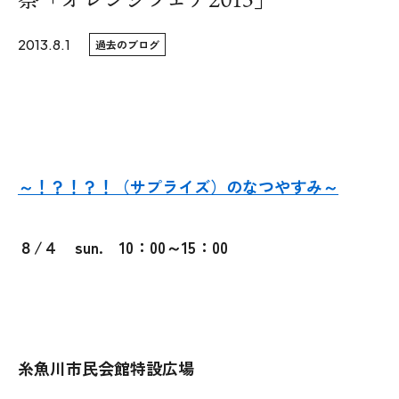
WoodStrucX™（ウッドストラクス™）
2013.8.1
過去のブログ
お知らせ
カネタ建設は、新潟県上越市・糸魚川市エリアを中心に住宅・店舗他の新築・リフォーム
ISSH糸魚川住宅認定基準
の設計・デザイン・施工までをトータルに行う「住まいの総合企業」です。
会社案内
～！？！？！（サプライズ）のなつやすみ～
モデルハウス
８/４ sun. 10：00～15：00
上越スタジオ
スタッフ紹介
ブログ
糸魚川市民会館特設広場