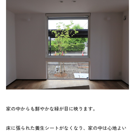
本社
〒941-0062 新潟県糸魚川市中央2-4-2
025-552-0456 (本社)
0120-470-456 (フリーダイヤル)
家の中からも鮮やかな緑が目に映ります。
上越店
床に張られた養生シートがなくなり、家の中は心地よい
〒942-0072 新潟県上越市栄町2-11-40 1F