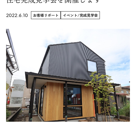
WoodStrucX™（ウッドストラクス™）
2022.6.10
お客様リポート
イベント/完成見学会
お知らせ
ISSH糸魚川住宅認定基準
会社案内
モデルハウス
上越スタジオ
スタッフ紹介
ブログ