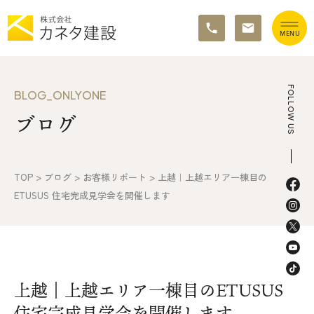
TOP
FOLLOW US
BLOG_ONLYONE
ブログ
イベント情報
カネタ建設の家づくり
TOP
>
ブログ
>
お客様リポート
>
上越｜上越エリア一棟目の
施工の流れ&アフターサポート
ETUSUS 住宅完成見学会を開催します
リノベーション・リフォーム
施工事例&お客様の声
上越｜上越エリア一棟目のETUSUS
不動産情報
住宅完成見学会を開催します