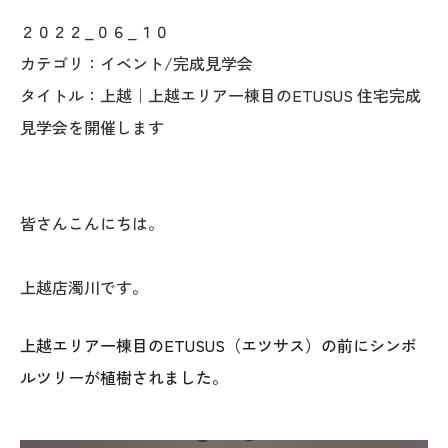
オレンジフェア
２０２２_０６_１０
カテゴリ：イベント/完成見学会
各種事業
タイトル：上越｜上越エリア一棟目のETUSUS 住宅完成
採用情報
見学会を開催します
協力会社の皆様へ
皆さんこんにちは。
住まいのなんでも相談
土地･空き家 不動産相談
上越店濁川です。
移住と暮らし相談
上越エリア一棟目のETUSUS（エツサス）の前にシンボ
ルツリーが植樹されました。
資料請求
お問い合わせ