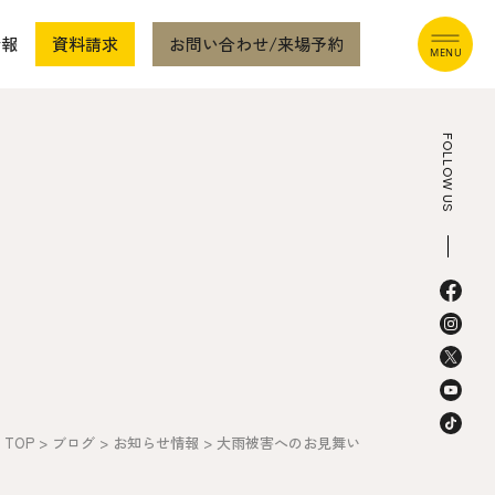
情報
資料請求
お問い合わせ/来場予約
FOLLOW US
本社
〒941-0062 新潟県糸魚川市中央2-4-2
025-552-0456 (本社)
0120-470-456 (フリーダイヤル)
TOP
>
ブログ
>
お知らせ情報
>
大雨被害へのお見舞い
上越店
〒942-0072 新潟県上越市栄町2-11-40 1F