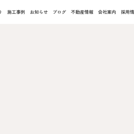
り
施工事例
お知らせ
ブログ
不動産情報
会社案内
採用
お客様の声
オレンジフェア
各種事業
rucX™（ウッドストラクス™）
採用情報
協力会社の皆様へ
魚川住宅認定基準
住まいのなんでも相談
土地･空き家 不動産相談
への取り組み、CSR活動
移住と暮らし相談
プライバシーポリシー
ス