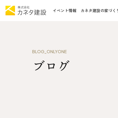
イベント情報
カネタ建設の家づく
TOP
施工事例&
イベント情報
不動産情報
カネタ建設の家づくり
WoodSt
BLOG_ONLYONE
Liie (エルイーエ)
ブログ
お知らせ
Liieが大切にする10のこと
ISSH糸
住宅性能
トータルコスト
会社案内
kinoie (キノイエ)
SDGs
nosgic（ノスギック）
拠点紹介
Maman (ママン)
モデルハウ