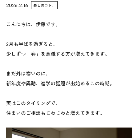
2026.2.16
暮しのコト。
WoodStrucX™（ウッドストラクス™）
こんにちは、伊藤です。
お知らせ
2月も半ばを過ぎると、
ISSH糸魚川住宅認定基準
少しずつ「春」を意識する方が増えてきます。
会社案内
まだ外は寒いのに、
モデルハウス
新年度や異動、進学の話題が出始めるこの時期。
上越スタジオ
実はこのタイミングで、
スタッフ紹介
住まいのご相談もじわじわと増えてきます。
ブログ