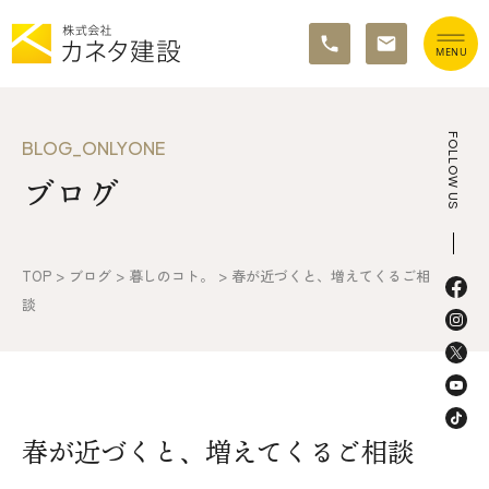
TOP
FOLLOW US
BLOG_ONLYONE
ブログ
イベント情報
カネタ建設の家づくり
TOP
>
ブログ
>
暮しのコト。
>
春が近づくと、増えてくるご相
施工の流れ&アフターサポート
談
リノベーション・リフォーム
施工事例&お客様の声
春が近づくと、増えてくるご相談
不動産情報