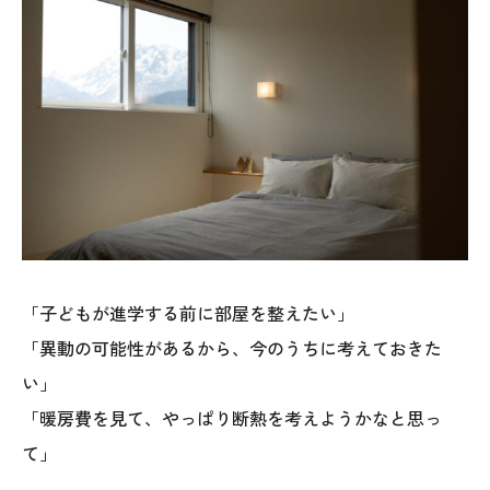
オレンジフェア
各種事業
採用情報
協力会社の皆様へ
住まいのなんでも相談
土地･空き家 不動産相談
「子どもが進学する前に部屋を整えたい」
「異動の可能性があるから、今のうちに考えておきた
移住と暮らし相談
い」
「暖房費を見て、やっぱり断熱を考えようかなと思っ
資料請求
て」
お問い合わせ