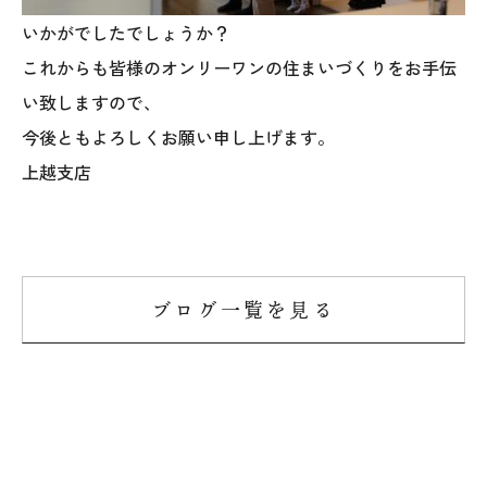
オレンジフェア
いかがでしたでしょうか？
これからも皆様のオンリーワンの住まいづくりをお手伝
各種事業
い致しますので、
採用情報
今後ともよろしくお願い申し上げます。
上越支店
協力会社の皆様へ
住まいのなんでも相談
土地･空き家 不動産相談
ブログ一覧を見る
移住と暮らし相談
資料請求
お問い合わせ