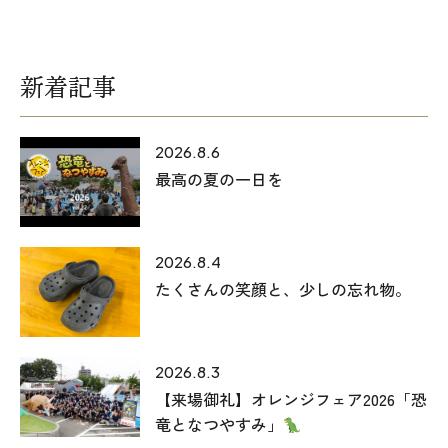
新着記事
2026.8.6
最高の夏の一日を
本社
〒941-0062 新潟県糸魚川市中央2-4-2
2026.8.4
025-552-0456 (本社)
たくさんの笑顔と、少しの忘れ物。
0120-470-456 (フリーダイヤル)
2026.8.3
上越店
【来場御礼】オレンジフェア2026「恐
竜となつやすみ」
〒942-0072 新潟県上越市栄町2-11-40 1F