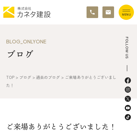
TOP
FOLLOW US
BLOG_ONLYONE
ブログ
イベント情報
カネタ建設の家づくり
TOP
>
ブログ
>
過去のブログ
>
ご来場ありがとうございまし
施工の流れ&アフターサポート
た！
リノベーション・リフォーム
施工事例&お客様の声
ご来場ありがとうございました！
不動産情報