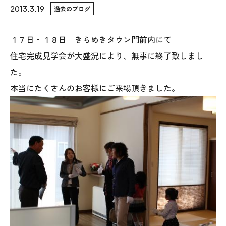
2013.3.19
過去のブログ
WoodStrucX™（ウッドストラクス™）
１７日・１８日 きらめきタウン門前内にて
お知らせ
住宅完成見学会が大盛況により、無事に終了致しまし
た。
ISSH糸魚川住宅認定基準
本当にたくさんのお客様にご来場頂きました。
会社案内
モデルハウス
上越スタジオ
スタッフ紹介
ブログ