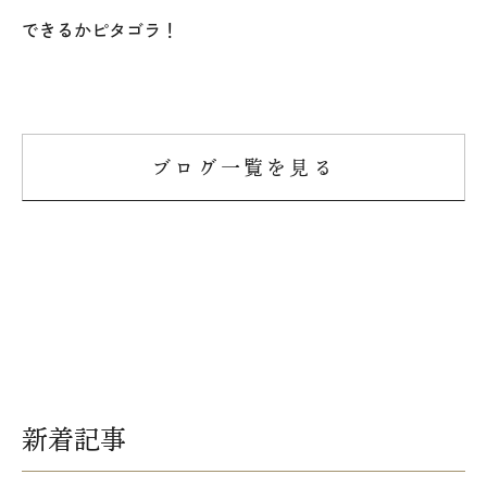
オレンジフェア
できるかピタゴラ！
各種事業
採用情報
ブログ一覧を見る
協力会社の皆様へ
住まいのなんでも相談
土地･空き家 不動産相談
移住と暮らし相談
資料請求
新着記事
お問い合わせ