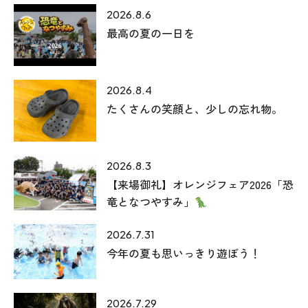
2026.8.6
最高の夏の一日を
2026.8.4
たくさんの笑顔と、少しの忘れ物。
本社
2026.8.3
〒941-0062 新潟県糸魚川市中央2-4-2
【来場御礼】オレンジフェア2026「恐
025-552-0456 (本社)
竜となつやすみ」
0120-470-456 (フリーダイヤル)
2026.7.31
今年の夏も思いっきり遊ぼう！
上越店
〒942-0072 新潟県上越市栄町2-11-40 1F
2026.7.29