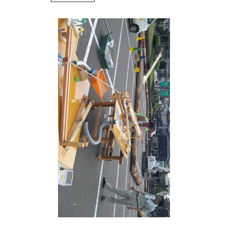
WoodStrucX™（ウッドストラクス™）
お知らせ
ISSH糸魚川住宅認定基準
会社案内
モデルハウス
上越スタジオ
スタッフ紹介
ブログ