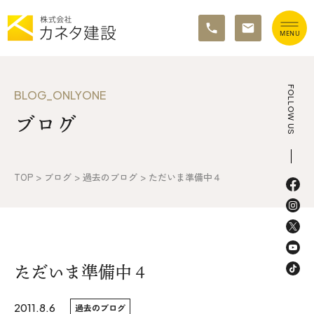
TOP
FOLLOW US
BLOG_ONLYONE
ブログ
イベント情報
カネタ建設の家づくり
TOP
>
ブログ
>
過去のブログ
>
ただいま準備中４
施工の流れ&アフターサポート
リノベーション・リフォーム
施工事例&お客様の声
ただいま準備中４
不動産情報
2011.8.6
過去のブログ