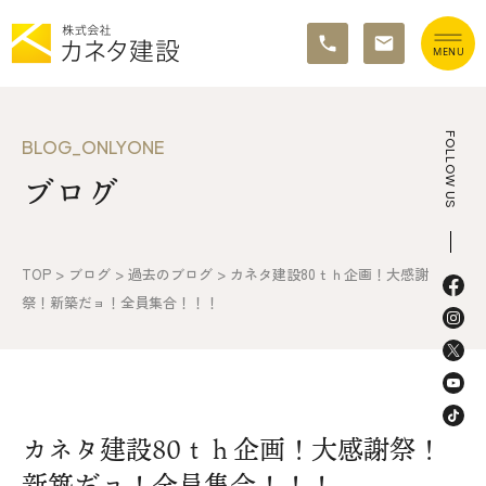
TOP
FOLLOW US
BLOG_ONLYONE
ブログ
イベント情報
カネタ建設の家づくり
TOP
>
ブログ
>
過去のブログ
>
カネタ建設80ｔｈ企画！大感謝
施工の流れ&アフターサポート
祭！新築だョ！全員集合！！！
リノベーション・リフォーム
施工事例&お客様の声
カネタ建設80ｔｈ企画！大感謝祭！
不動産情報
新築だョ！全員集合！！！