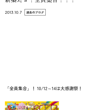
WoodStrucX™（ウッドストラクス™）
2013.10.7
過去のブログ
お知らせ
カネタ建設は、新潟県上越市・糸魚川市エリアを中心に住宅・店舗他の新築・リフォーム
ISSH糸魚川住宅認定基準
の設計・デザイン・施工までをトータルに行う「住まいの総合企業」です。
会社案内
モデルハウス
上越スタジオ
スタッフ紹介
「全員集合」！ 10/12～14は大感謝祭！
ブログ