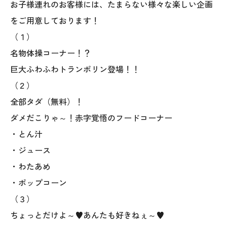
お子様連れのお客様には、たまらない様々な楽しい企画
をご用意しております！
（１）
名物体操コーナー！？
巨大ふわふわトランポリン登場！！
（２）
全部タダ（無料）！
本社
ダメだこりゃ～！赤字覚悟のフードコーナー
〒941-0062 新潟県糸魚川市中央2-4-2
・とん汁
025-552-0456 (本社)
・ジュース
0120-470-456 (フリーダイヤル)
・わたあめ
・ポップコーン
（３）
上越店
ちょっとだけよ～♥あんたも好きねぇ～♥
〒942-0072 新潟県上越市栄町2-11-40 1F