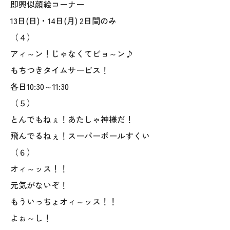
即興似顔絵コーナー
025-530-6711 (上越店)
13日(日)・14日(月) 2日間のみ
0120-696-711 (フリーダイヤル)
（４）
アィ～ン！じゃなくてビョ～ン♪
もちつきタイムサービス！
各日10:30～11:30
（５）
とんでもねぇ！あたしゃ神様だ！
飛んでるねぇ！スーパーボールすくい
（６）
オィ～ッス！！
元気がないぞ！
もういっちょオィ～ッス！！
よぉ～し！