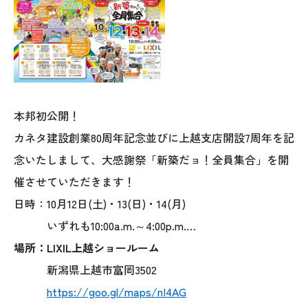
オレンジフェア
各種事業
採用情報
本邦初公開！
協力会社の皆様へ
カネタ建設創業80周年記念並びに上越支店開設7周年を記
住まいのなんでも相談
念いたしまして、大感謝祭「新築だョ！全員集合」を開
催させていただきます！
土地･空き家 不動産相談
日時：10月12日(土)・13(日)・14(月)
いずれも10:00a.m.～4:00p.m.
…
移住と暮らし相談
場所：LIXIL上越ショールーム
資料請求
新潟県上越市富岡3502
https://goo.gl/maps/nI4AG
お問い合わせ