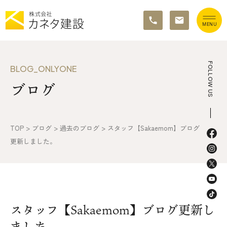
TOP
FOLLOW US
BLOG_ONLYONE
ブログ
イベント情報
カネタ建設の家づくり
TOP
>
ブログ
>
過去のブログ
>
スタッフ【Sakaemom】ブログ
施工の流れ&アフターサポート
更新しました。
リノベーション・リフォーム
施工事例&お客様の声
スタッフ【Sakaemom】ブログ更新し
不動産情報
ました。