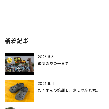
オレンジフェア
各種事業
採用情報
新着記事
協力会社の皆様へ
住まいのなんでも相談
2026.8.6
最高の夏の一日を
土地･空き家 不動産相談
移住と暮らし相談
2026.8.4
たくさんの笑顔と、少しの忘れ物。
資料請求
お問い合わせ