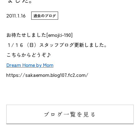
WoodStrucX™（ウッドストラクス™）
2011.1.16
過去のブログ
お知らせ
お待たせしました[emoji:i-190]
１/１６（日）スタッフブログ更新しました。
ISSH糸魚川住宅認定基準
こちらからどうぞ♪
会社案内
Dream Home by Mom
https://sakaemom.blog107.fc2.com/
モデルハウス
上越スタジオ
スタッフ紹介
ブログ一覧を見る
ブログ