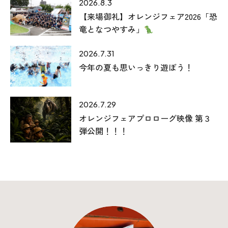
2026.8.3
【来場御礼】オレンジフェア2026「恐
竜となつやすみ」
2026.7.31
今年の夏も思いっきり遊ぼう！
2026.7.29
本社
オレンジフェアプロローグ映像 第３
〒941-0062 新潟県糸魚川市中央2-4-2
弾公開！！！
025-552-0456 (本社)
0120-470-456 (フリーダイヤル)
上越店
〒942-0072 新潟県上越市栄町2-11-40 1F