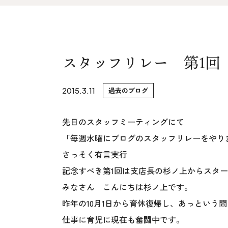
家づくりの流れ&
上越スタジ
アフターサポート
スタッフ紹
リノベーション・リフォーム
スタッフリレー 第1回
ブログ
2015.3.11
過去のブログ
先日のスタッフミーティングにて
「毎週水曜にブログのスタッフリレーをやり
さっそく有言実行
記念すべき第1回は支店長の杉ノ上からスタ
みなさん こんにちは杉ノ上です。
昨年の10月1日から育休復帰し、あっという
仕事に育児に現在も奮闘中です。