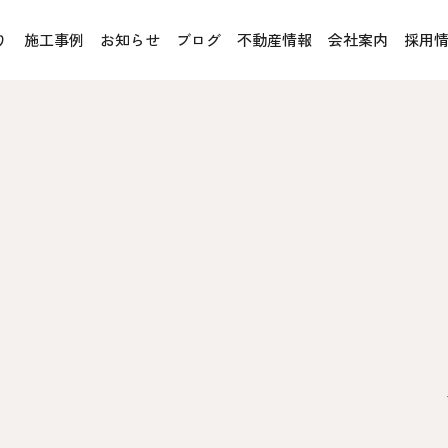
り
施工事例
お知らせ
ブログ
不動産情報
会社案内
採用
お客様の声
オレンジフェア
各種事業
rucX™（ウッドストラクス™）
採用情報
協力会社の皆様へ
魚川住宅認定基準
住まいのなんでも相談
土地･空き家 不動産相談
への取り組み、CSR活動
移住と暮らし相談
プライバシーポリシー
ス