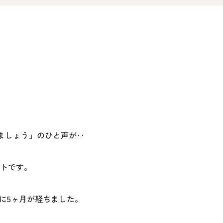
オ
資料請求
介
お問い合わせ
FOLLOW US
ましょう」のひと声が‥
ートです。
間に5ヶ月が経ちました。