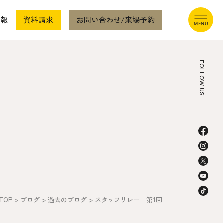
情報
資料請求
お問い合わせ/来場予約
FOLLOW US
本社
〒941-0062 新潟県糸魚川市中央2-4-2
025-552-0456 (本社)
0120-470-456 (フリーダイヤル)
TOP
>
ブログ
>
過去のブログ
>
スタッフリレー 第1回
上越店
〒942-0072 新潟県上越市栄町2-11-40 1F