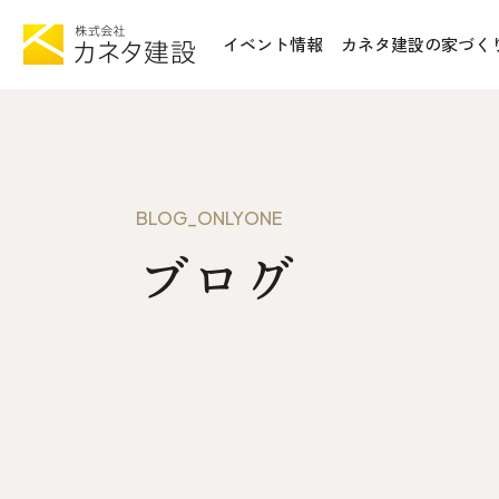
イベント情報
カネタ建設の家づく
TOP
施工事例&
イベント情報
不動産情報
カネタ建設の家づくり
WoodSt
BLOG_ONLYONE
Liie (エルイーエ)
ブログ
お知らせ
Liieが大切にする10のこと
ISSH糸
住宅性能
トータルコスト
会社案内
kinoie (キノイエ)
SDGs
nosgic（ノスギック）
拠点紹介
Maman (ママン)
モデルハウ