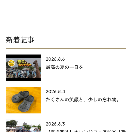
オレンジフェア
各種事業
採用情報
新着記事
協力会社の皆様へ
2026.8.6
住まいのなんでも相談
最高の夏の一日を
土地･空き家 不動産相談
2026.8.4
移住と暮らし相談
たくさんの笑顔と、少しの忘れ物。
資料請求
2026.8.3
お問い合わせ
【来場御礼】オレンジフェア2026「恐