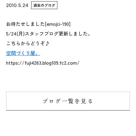
2010.5.24
過去のブログ
WoodStrucX™（ウッドストラクス™）
お待たせしました[emoji:i-190]
お知らせ
5/24(月)スタッフブログ更新しました。
こちらからどうぞ♪
ISSH糸魚川住宅認定基準
空間づくり屋。
会社案内
https://fuji4263.blog109.fc2.com/
モデルハウス
上越スタジオ
ブログ一覧を見る
スタッフ紹介
ブログ