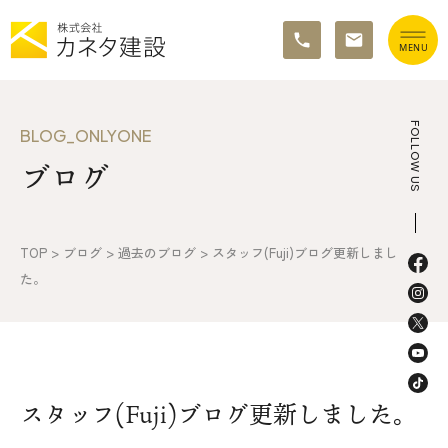
TOP
FOLLOW US
BLOG_ONLYONE
ブログ
イベント情報
カネタ建設の家づくり
TOP
>
ブログ
>
過去のブログ
>
スタッフ(Fuji)ブログ更新しまし
施工の流れ&アフターサポート
た。
リノベーション・リフォーム
施工事例&お客様の声
スタッフ(Fuji)ブログ更新しました。
不動産情報