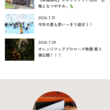
竜となつやすみ」
2026.7.31
今年の夏も思いっきり遊ぼう！
2026.7.29
オレンジフェアプロローグ映像 第３
本社
弾公開！！！
〒941-0062 新潟県糸魚川市中央2-4-2
025-552-0456 (本社)
0120-470-456 (フリーダイヤル)
上越店
〒942-0072 新潟県上越市栄町2-11-40 1F