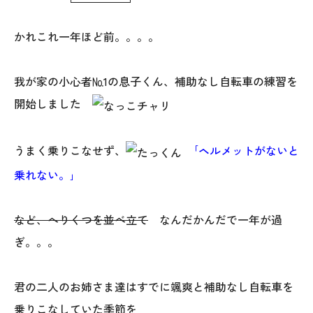
WoodStrucX™（ウッドストラクス™）
かれこれ一年ほど前。。。。
お知らせ
我が家の小心者№1の息子くん、補助なし自転車の練習を
ISSH糸魚川住宅認定基準
開始しました
会社案内
うまく乗りこなせず、
｢ヘルメットがないと
乗れない。｣
モデルハウス
上越スタジオ
など、へりくつを並べ立て
なんだかんだで一年が過
ぎ。。。
スタッフ紹介
ブログ
君の二人のお姉さま達はすでに颯爽と補助なし自転車を
乗りこなしていた季節を