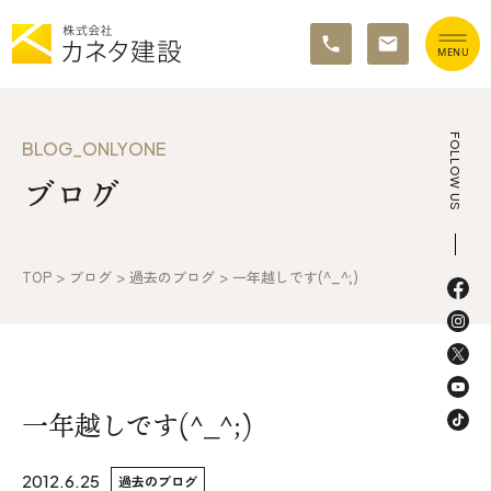
TOP
FOLLOW US
BLOG_ONLYONE
ブログ
イベント情報
カネタ建設の家づくり
TOP
>
ブログ
>
過去のブログ
>
一年越しです(^_^;)
施工の流れ&アフターサポート
リノベーション・リフォーム
施工事例&お客様の声
一年越しです(^_^;)
不動産情報
2012.6.25
過去のブログ