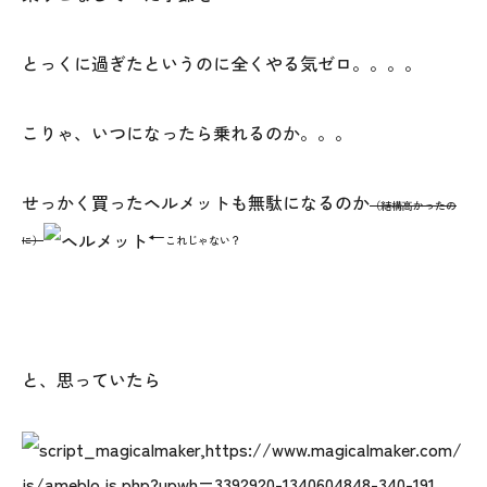
オレンジフェア
とっくに過ぎたというのに全くやる気ゼロ。。。。
各種事業
採用情報
こりゃ、いつになったら乗れるのか。。。
協力会社の皆様へ
せっかく買ったヘルメットも無駄になるのか
（結構高かったの
←
に）
これじゃない？
住まいのなんでも相談
土地･空き家 不動産相談
移住と暮らし相談
と、思っていたら
資料請求
お問い合わせ