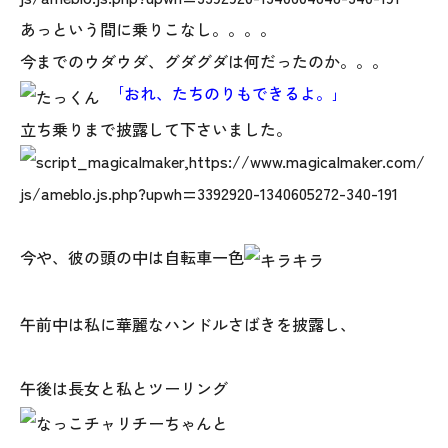
あっという間に乗りこなし。。。。
今までのウダウダ、グダグダは何だったのか。。。
｢おれ、たちのりもできるよ。｣
立ち乗りまで披露して下さいました。
本社
〒941-0062 新潟県糸魚川市中央2-4-2
今や、彼の頭の中は自転車一色
025-552-0456 (本社)
0120-470-456 (フリーダイヤル)
午前中は私に華麗なハンドルさばきを披露し、
午後は長女と私とツーリング
上越店
〒942-0072 新潟県上越市栄町2-11-40 1F