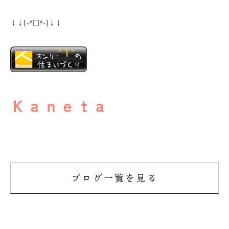
025-530-6711 (上越店)
0120-696-711 (フリーダイヤル)
↓↓(-^□^-)↓↓
Ｋａｎｅｔａ
ブログ一覧を見る