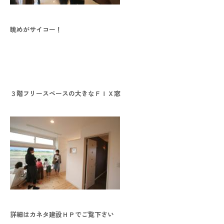
眺めがサイコー！
３階フリースペースの大きなＦＩＸ窓
本社
〒941-0062 新潟県糸魚川市中央2-4-2
025-552-0456 (本社)
0120-470-456 (フリーダイヤル)
上越店
〒942-0072 新潟県上越市栄町2-11-40 1F
詳細はカネタ建設ＨＰでご覧下さい