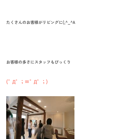
オレンジフェア
各種事業
たくさんのお客様がリビングに(;^_^A
採用情報
協力会社の皆様へ
お客様の多さにスタッフもびっくり
住まいのなんでも相談
(°Д°；≡°Д°；)
土地･空き家 不動産相談
移住と暮らし相談
資料請求
お問い合わせ