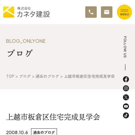
TOP
FOLLOW US
BLOG_ONLYONE
ブログ
イベント情報
カネタ建設の家づくり
TOP
>
ブログ
>
過去のブログ
>
上越市板倉区住宅完成見学会
施工の流れ&アフターサポート
リノベーション・リフォーム
施工事例&お客様の声
上越市板倉区住宅完成見学会
不動産情報
2008.10.6
過去のブログ