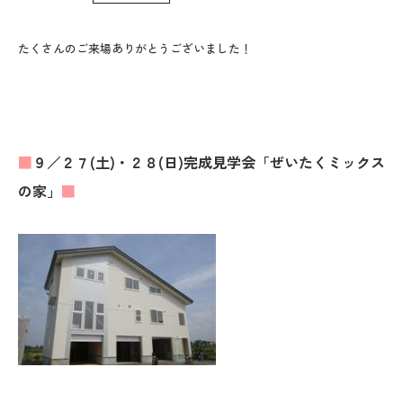
WoodStrucX™（ウッドストラクス™）
たくさんのご来場ありがとうございました！
お知らせ
ISSH糸魚川住宅認定基準
■
９／２７(土)・２８(日)完成見学会
「ぜいたくミックス
会社案内
の家」
■
モデルハウス
上越スタジオ
スタッフ紹介
ブログ