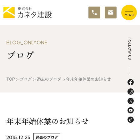
TOP
FOLLOW US
BLOG_ONLYONE
ブログ
イベント情報
カネタ建設の家づくり
TOP
>
ブログ
>
過去のブログ
>
年末年始休業のお知らせ
施工の流れ&アフターサポート
リノベーション・リフォーム
施工事例&お客様の声
年末年始休業のお知らせ
不動産情報
2015.12.25
過去のブログ