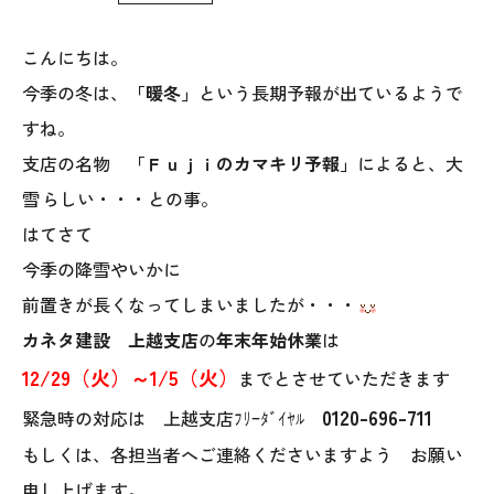
WoodStrucX™（ウッドストラクス™）
こんにちは。
今季の冬は、
「暖冬」
という長期予報が出ているようで
お知らせ
すね。
ISSH糸魚川住宅認定基準
支店の名物
「Ｆｕｊｉのカマキリ予報」
によると、大
雪
らしい・・・との事。
会社案内
はてさて
今季の降雪やいかに
モデルハウス
前置きが長くなってしまいましたが・・・
上越スタジオ
カネタ建設 上越支店
の
年末年始休業
は
12/29（火）～1/5（火）
までとさせていただきます
スタッフ紹介
0120-696-711
緊急時の対応は 上越支店ﾌﾘｰﾀﾞｲﾔﾙ
ブログ
もしくは、各担当者へご連絡くださいますよう お願い
申し上げます。