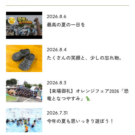
2026.8.6
最高の夏の一日を
2026.8.4
たくさんの笑顔と、少しの忘れ物。
本社
〒941-0062 新潟県糸魚川市中央2-4-2
2026.8.3
025-552-0456 (本社)
【来場御礼】オレンジフェア2026「恐
0120-470-456 (フリーダイヤル)
竜となつやすみ」
2026.7.31
上越店
今年の夏も思いっきり遊ぼう！
〒942-0072 新潟県上越市栄町2-11-40 1F