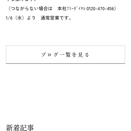
オレンジフェア
（つながらない場合は 本社ﾌﾘｰﾀﾞｲﾔﾙ 0120-470-456）
1/6（水）より 通常営業です。
各種事業
採用情報
協力会社の皆様へ
ブログ一覧を見る
住まいのなんでも相談
土地･空き家 不動産相談
移住と暮らし相談
資料請求
新着記事
お問い合わせ