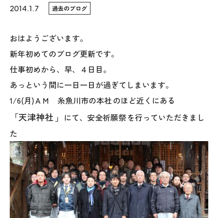
2014.1.7
過去のブログ
WoodStrucX™（ウッドストラクス™）
おはようございます。
お知らせ
新年初めてのブログ更新です。
仕事初めから、早、４日目。
ISSH糸魚川住宅認定基準
あっという間に一日一日が過ぎてしまいます。
会社案内
1/6(月)ＡＭ 糸魚川市の本社
のほど近くにある
「天津神社
」
にて、安全祈願祭
を行っていただきまし
モデルハウス
た
上越スタジオ
スタッフ紹介
ブログ