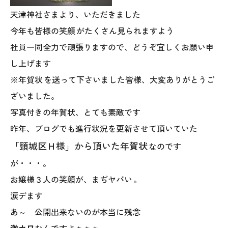
天津神社さまより、いただきました
今年も皆様の笑顔
がたくさん見られますよう
社員一同全力で頑張りますので、どうぞ宜しくお願い申
し上げます
※年賀状
を送って下さいました皆様、大変ありがとうご
ざいました。
本社
写真付きの年賀状、とても素敵です
〒941-0062 新潟県糸魚川市中央2-4-2
昨年、ブログでも進行状況を更新させて頂いていた
025-552-0456 (本社)
「頸城区Ｈ様」から頂いた年賀状
なのです
0120-470-456 (フリーダイヤル)
が・・・。
お嬢様３人の笑顔が、まぢヤバい
。
涙デます
上越店
あ～ 公開出来ないのが本当に残念
〒942-0072 新潟県上越市栄町2-11-40 1F
激カワ
なんですよぉぉぉ。