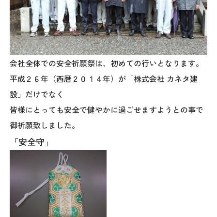
オレンジフェア
各種事業
採用情報
会社全体での安全祈願祭は、初めての行いとなります。
平成２６年（西暦２０１４年）が「株式会社 カネタ建
協力会社の皆様へ
設」だけでなく
皆様にとっても安全で健やかに過ごせますようとの事で
住まいのなんでも相談
御祈願致しました。
土地･空き家 不動産相談
「安全守」
移住と暮らし相談
資料請求
お問い合わせ