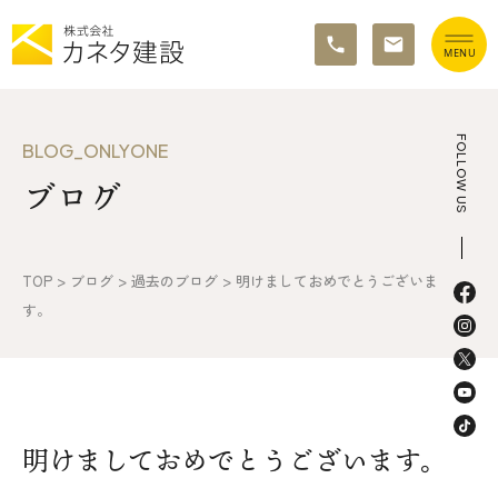
TOP
FOLLOW US
BLOG_ONLYONE
ブログ
イベント情報
カネタ建設の家づくり
TOP
>
ブログ
>
過去のブログ
>
明けましておめでとうございま
施工の流れ&アフターサポート
す。
リノベーション・リフォーム
施工事例&お客様の声
明けましておめでとうございます。
不動産情報