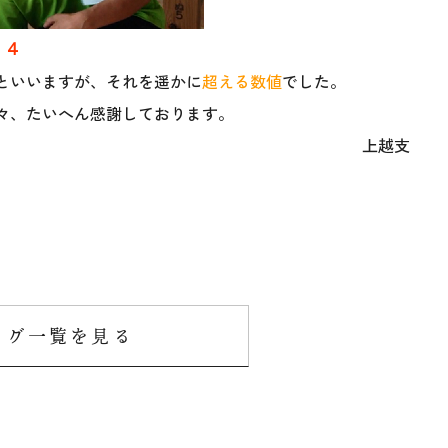
．４
といいますが、それを遥かに
超える数値
でした。
々、たいへん感謝しております。
越支
 直人
ログ一覧を見る