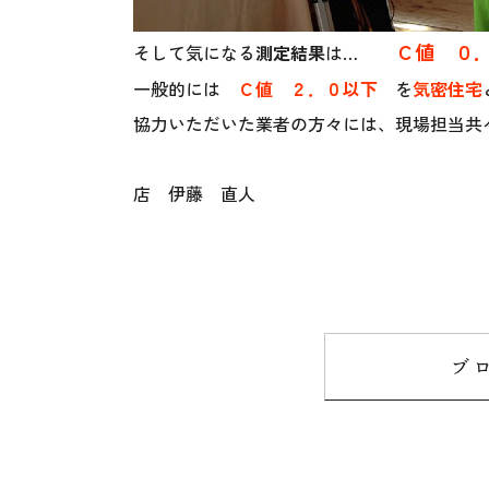
Ｃ値 ０
そして気になる
測定結果
は…
一般的には
Ｃ値 ２．０以下
を
気密住宅
協力いただいた業者の方々には、現場担当共
上
店 伊藤
ブ