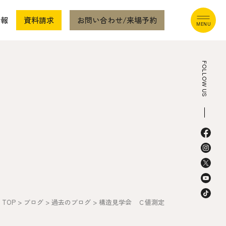
情報
資料請求
お問い合わせ/来場予約
FOLLOW US
本社
〒941-0062 新潟県糸魚川市中央2-4-2
025-552-0456 (本社)
0120-470-456 (フリーダイヤル)
TOP
>
ブログ
>
過去のブログ
>
構造見学会 Ｃ値測定
上越店
〒942-0072 新潟県上越市栄町2-11-40 1F