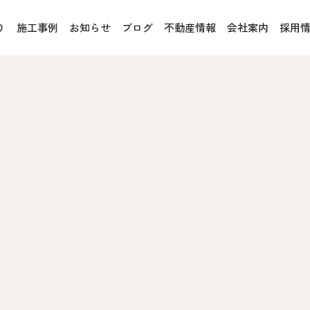
り
施工事例
お知らせ
ブログ
不動産情報
会社案内
採用
お客様の声
オレンジフェア
各種事業
rucX™（ウッドストラクス™）
採用情報
協力会社の皆様へ
魚川住宅認定基準
住まいのなんでも相談
土地･空き家 不動産相談
への取り組み、CSR活動
移住と暮らし相談
プライバシーポリシー
ス