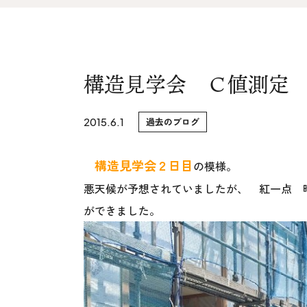
家づくりの流れ&
上越スタジ
アフターサポート
スタッフ紹
リノベーション・リフォーム
構造見学会 Ｃ値測定
ブログ
2015.6.1
過去のブログ
構造見学会２日目
の模様。
悪天候が予想されていましたが、 紅一点 
ができました。