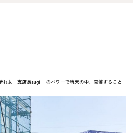
オ
資料請求
介
お問い合わせ
FOLLOW US
晴れ女
支店長sugi
のパワーで晴天の中、開催すること