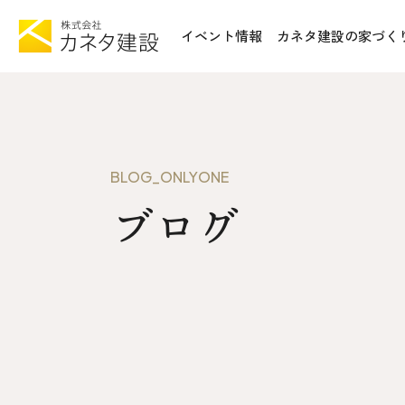
イベント情報
カネタ建設の家づく
TOP
施工事例&
イベント情報
不動産情報
カネタ建設の家づくり
WoodSt
BLOG_ONLYONE
Liie (エルイーエ)
ブログ
お知らせ
Liieが大切にする10のこと
ISSH糸
住宅性能
トータルコスト
会社案内
kinoie (キノイエ)
SDGs
nosgic（ノスギック）
拠点紹介
Maman (ママン)
モデルハウ