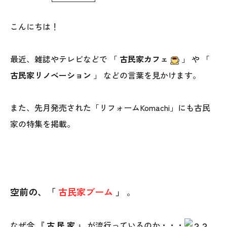
WoodStrucX™（ウッドストラクス™）
こんにちは！
お知らせ
最近、雑誌やテレビなどで 「
古民家カフェ
」 や 「
ISSH糸魚川住宅認定基準
古民家リノベーション
」 などの言葉を見かけます。
会社案内
また、先月発売された「リフォームKomachi」にも古民
家の特集を掲載。
モデルハウス
上越スタジオ
スタッフ紹介
空前の、「
古民家ブーム
」
。
ブログ
なぜ今 『
古 民 家
』 が流行っているのか・・・