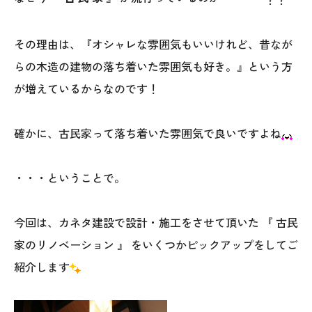
オレンジフェア
その理由は、『オシャレな雰囲気もいいけれど、昔なが
各種事業
らの木造の建物の落ち着いた雰囲気も好き。』という方
採用情報
が増えているからなのです！
協力会社の皆様へ
確かに、古民家って落ち着いた雰囲気で良いですよね
住まいのなんでも相談
・・・ということで。
土地･空き家 不動産相談
今回は、カネタ建設で設計・施工をさせて頂いた 『 古民
移住と暮らし相談
家のリノベーション 』 をいくつかピックアップをしてご
紹介します
資料請求
お問い合わせ