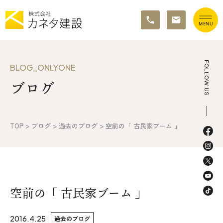
TOP
FOLLOW US
BLOG_ONLYONE
ブログ
イベント情報
カネタ建設の家づくり
TOP
>
ブログ
>
過去のブログ
>
空前の「 古民家ブーム 」
施工の流れ&アフターサポート
リノベーション・リフォーム
施工事例&お客様の声
空前の「 古民家ブーム 」
不動産情報
2016.4.25
過去のブログ