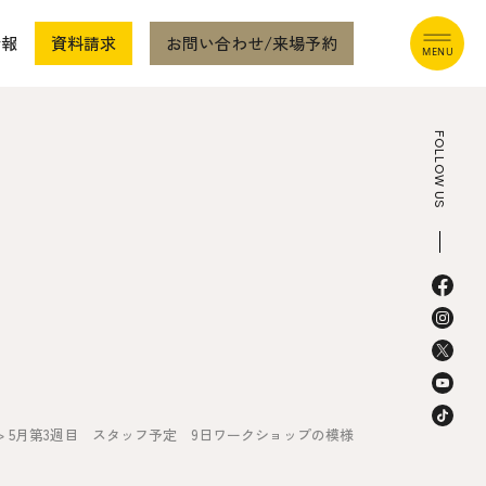
情報
資料請求
お問い合わせ/来場予約
FOLLOW US
本社
〒941-0062 新潟県糸魚川市中央2-4-2
025-552-0456 (本社)
0120-470-456 (フリーダイヤル)
>
5月第3週目 スタッフ予定 9日ワークショップの模様
上越店
〒942-0072 新潟県上越市栄町2-11-40 1F