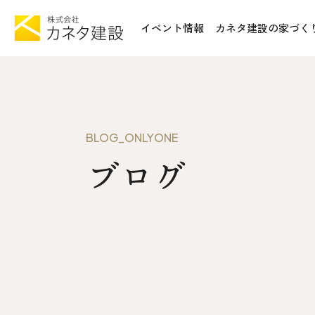
イベント情報
カネタ建設の家づく
TOP
施工事例&
イベント情報
不動産情報
カネタ建設の家づくり
WoodSt
BLOG_ONLYONE
Liie (エルイーエ)
ブログ
お知らせ
Liieが大切にする10のこと
ISSH糸
住宅性能
トータルコスト
会社案内
kinoie (キノイエ)
SDGs
nosgic（ノスギック）
拠点紹介
Maman (ママン)
モデルハウ