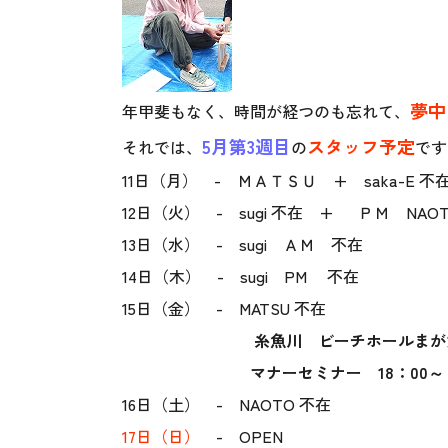
夢中
年甲斐もなく、時間が経つのも忘れて、
5月第3週目
スタッフ予定
それでは、
の
です
11日（月） - ＭＡＴＳＵ + saka-E 不
12日（火） - sugi 不在 + ＰＭ NAOT
13日（水） - sugi ＡＭ 不在
14日（木） - sugi PM 不在
15日（金） - MATSU 不在
糸魚川 ビーチホールま
マナーセミナー 18：00～
16日（土） - NAOTO 不在
17日（日）
- OPEN