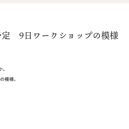
オ
資料請求
介
予定 9日ワークショップの模様
お問い合わせ
FOLLOW US
か。
の模様。
！