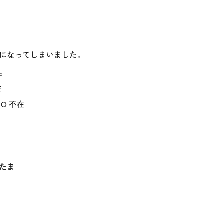
になってしまいました。
。
在
O 不在
がたま