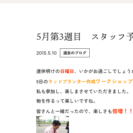
家づくりの流れ&
上越スタジ
アフターサポート
スタッフ紹
リノベーション・リフォーム
5月第3週目 スタッフ
ブログ
2015.5.10
過去のブログ
連休明けの
日曜日
、いかがお過ごしでしょう
ワークショップ
9日の
ウッドプランター作成
私も参加し、楽しまさせていただきました。
物を作るって楽しいですね。
倍増！
皆さんと一緒だったので、楽しさも