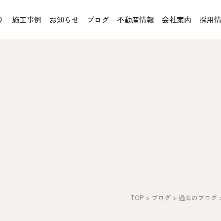
り
施工事例
お知らせ
ブログ
不動産情報
会社案内
採用
お客様の声
オレンジフェア
各種事業
rucX™（ウッドストラクス™）
採用情報
協力会社の皆様へ
魚川住宅認定基準
住まいのなんでも相談
土地･空き家 不動産相談
への取り組み、CSR活動
移住と暮らし相談
TOP
>
ブログ
>
過去のブログ
プライバシーポリシー
ス