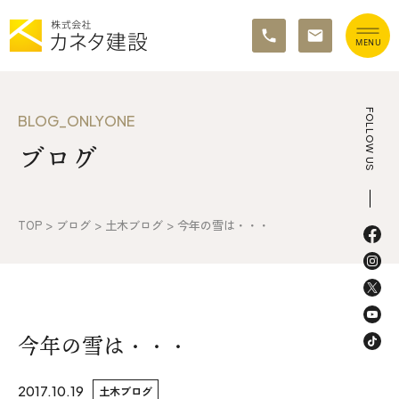
TOP
FOLLOW US
BLOG_ONLYONE
ブログ
イベント情報
カネタ建設の家づくり
TOP
>
ブログ
>
土木ブログ
>
今年の雪は・・・
施工の流れ&アフターサポート
リノベーション・リフォーム
施工事例&お客様の声
今年の雪は・・・
不動産情報
2017.10.19
土木ブログ