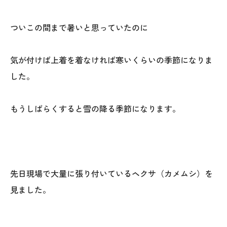
オレンジフェア
ついこの間まで暑いと思っていたのに
各種事業
気が付けば上着を着なければ寒いくらいの季節になりま
採用情報
した。
協力会社の皆様へ
もうしばらくすると雪の降る季節になります。
住まいのなんでも相談
土地･空き家 不動産相談
移住と暮らし相談
先日現場で大量に張り付いているヘクサ（カメムシ）を
見ました。
資料請求
お問い合わせ