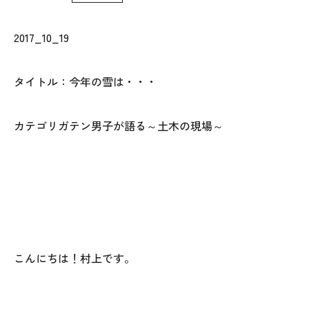
WoodStrucX™（ウッドストラクス™）
2017_10_19
お知らせ
タイトル：今年の雪は・・・
ISSH糸魚川住宅認定基準
カテゴリガテン男子が語る～土木の現場～
会社案内
モデルハウス
上越スタジオ
スタッフ紹介
こんにちは！村上です。
ブログ