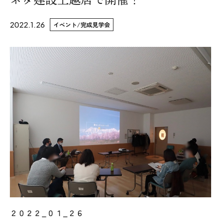
WoodStrucX™（ウッドストラクス™）
2022.1.26
イベント/完成見学会
お知らせ
ISSH糸魚川住宅認定基準
会社案内
モデルハウス
上越スタジオ
スタッフ紹介
ブログ
２０２２_０１_２６