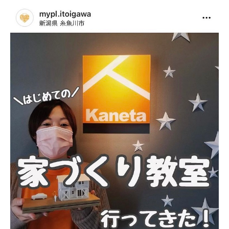
本社
〒941-0062 新潟県糸魚川市中央2-4-2
025-552-0456 (本社)
0120-470-456 (フリーダイヤル)
上越店
〒942-0072 新潟県上越市栄町2-11-40 1F