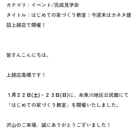
オレンジフェア
カテゴリ：イベント/完成見学会
タイトル：はじめての家づくり教室｜今週末はカネタ建
各種事業
設上越店で開催！
採用情報
協力会社の皆様へ
皆さんこんにちは。
住まいのなんでも相談
上越店髙橋です！
土地･空き家 不動産相談
１月２２日(土)・２３日(日)
に、糸魚川地区公民館にて
移住と暮らし相談
「はじめての家づくり教室」を開催いたしました。
資料請求
沢山のご来場、誠にありがとうございました！
お問い合わせ