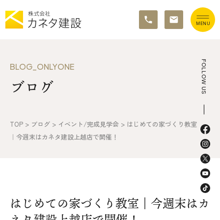
TOP
FOLLOW US
BLOG_ONLYONE
ブログ
イベント情報
カネタ建設の家づくり
TOP
>
ブログ
>
イベント/完成見学会
>
はじめての家づくり教室
施工の流れ&アフターサポート
｜今週末はカネタ建設上越店で開催！
リノベーション・リフォーム
施工事例&お客様の声
はじめての家づくり教室｜今週末はカ
不動産情報
ネタ建設上越店で開催！