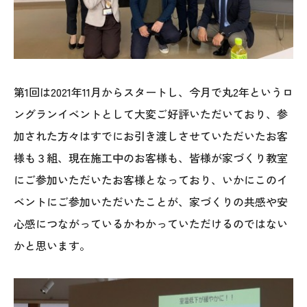
オレンジフェア
各種事業
採用情報
第1回は2021年11月からスタートし、今月で丸2年というロ
ングランイベントとして大変ご好評いただいており、参
協力会社の皆様へ
加された方々はすでにお引き渡しさせていただいたお客
住まいのなんでも相談
様も３組、現在施工中のお客様も、皆様が家づくり教室
にご参加いただいたお客様となっており、いかにこのイ
土地･空き家 不動産相談
ベントにご参加いただいたことが、家づくりの共感や安
心感につながっているかわかっていただけるのではない
移住と暮らし相談
かと思います。
資料請求
お問い合わせ