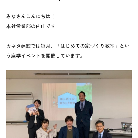
WoodStrucX™（ウッドストラクス™）
みなさんこんにちは！
本社営業部の内山です。
お知らせ
ISSH糸魚川住宅認定基準
カネタ建設では毎月、「はじめての家づくり教室」とい
う座学イベントを開催しています。
会社案内
モデルハウス
上越スタジオ
スタッフ紹介
ブログ